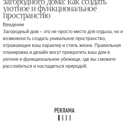
загородного дома: как создать
уютное и функциональное
пространство
Стили в
Минималистический
Введение
проектировании
стиль
Загородный дом – это не просто место для отдыха, но и
возможность создать уникальное пространство,
отражающее ваш характер и стиль жизни. Правильная
планировка и дизайн могут превратить ваш дом в
Стиль в
Деревенский стиль
уютное и функциональное убежище, где вы сможете
проектировании
расслабиться и насладиться природой.
Стиль в интерьере
Общий стиль
Стили в интерьере
Популярные материалы