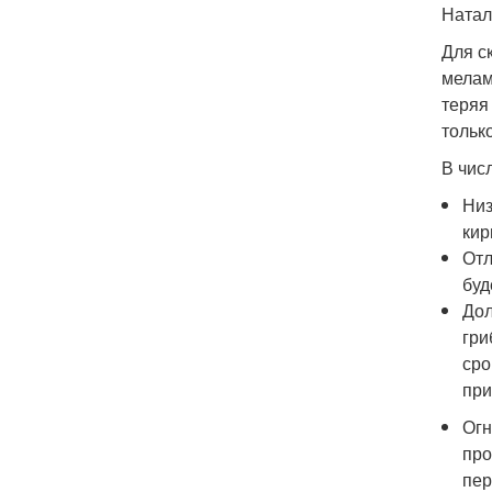
Натал
Для с
мелам
теряя
тольк
В чис
Низ
кир
Отл
буд
Дол
гри
сро
при
Огн
про
пер