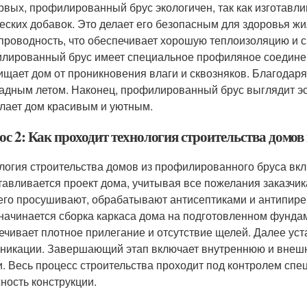
рвых, профилированный брус экологичен, так как изготавл
еских добавок. Это делает его безопасным для здоровья жи
проводность, что обеспечивает хорошую теплоизоляцию и с
лированный брус имеет специальное профиляное соединен
ищает дом от проникновения влаги и сквозняков. Благодаря
адным летом. Наконец, профилированный брус выглядит эст
елает дом красивым и уютным.
ос 2: Как проходит технология строительства домов
логия строительства домов из профилированного бруса вкл
тавливается проект дома, учитывая все пожелания заказчик
 его просушивают, обрабатывают антисептиками и антипире
 начинается сборка каркаса дома на подготовленном фундам
ечивает плотное прилегание и отсутствие щелей. Далее уст
никации. Завершающий этап включает внутреннюю и внешню
. Весь процесс строительства проходит под контролем спец
ность конструкции.