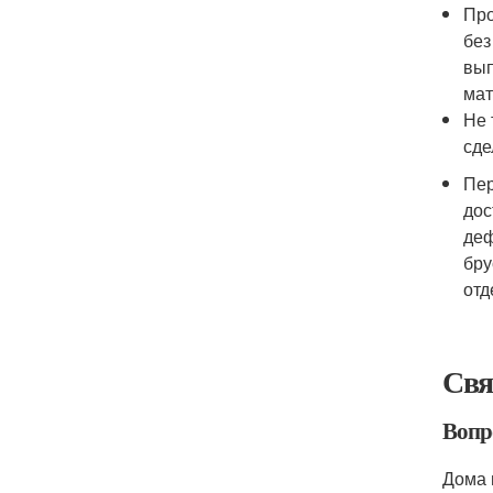
Про
без
вып
мат
Не 
сде
Пер
дос
деф
бру
отд
Свя
Вопр
Дома 