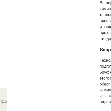
Во-пе
химич
тепло
профи
и защ
прохл
что д
Вопр
Техно
подго
брус:
этого
обесп
комму
крыши
⇦
надеж