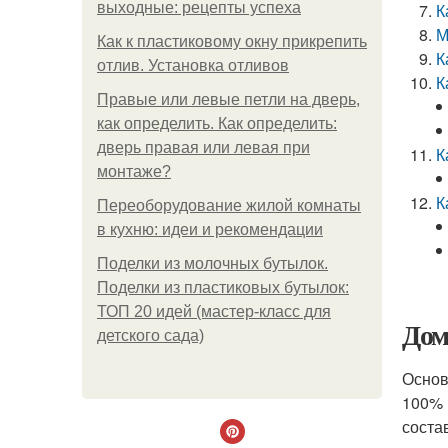
выходные: рецепты успеха
К
М
Как к пластиковому окну прикрепить
К
отлив. Установка отливов
К
Правые или левые петли на дверь,
как определить. Как определить:
дверь правая или левая при
К
монтаже?
К
Переоборудование жилой комнаты
в кухню: идеи и рекомендации
Поделки из молочных бутылок.
Поделки из пластиковых бутылок:
ТОП 20 идей (мастер-класс для
Дом
детского сада)
Основ
100% 
соста