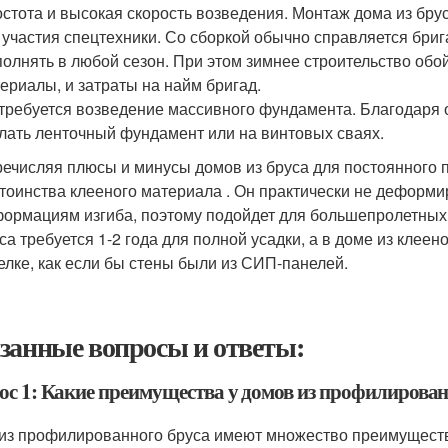
стота и высокая скорость возведения. Монтаж дома из бру
 участия спецтехники. Со сборкой обычно справляется бриг
олнять в любой сезон. При этом зимнее строительство обой
ериалы, и затраты на найм бригад.
требуется возведение массивного фундамента. Благодаря 
лать ленточный фундамент или на винтовых сваях.
ечисляя плюсы и минусы домов из бруса для постоянного п
тоинства клееного материала . Он практически не деформир
ормациям изгиба, поэтому подойдет для большепролетных
са требуется 1-2 года для полной усадки, а в доме из клеен
елке, как если бы стены были из СИП-панелей.
занные вопросы и ответы:
ос 1: Какие преимущества у домов из профилирован
из профилированного бруса имеют множество преимуществ