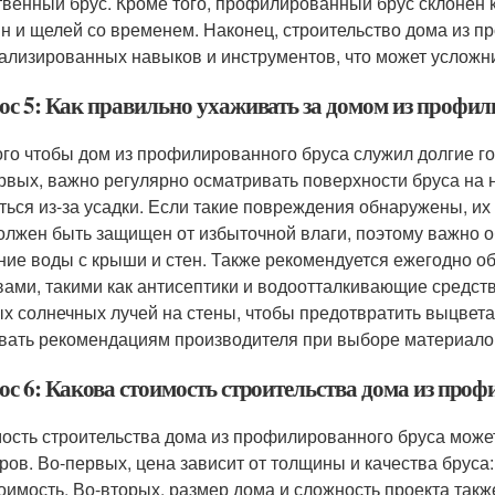
твенный брус. Кроме того, профилированный брус склонен к
н и щелей со временем. Наконец, строительство дома из п
ализированных навыков и инструментов, что может усложн
ос 5: Как правильно ухаживать за домом из профил
ого чтобы дом из профилированного бруса служил долгие г
рвых, важно регулярно осматривать поверхности бруса на 
ться из-за усадки. Если такие повреждения обнаружены, их
олжен быть защищен от избыточной влаги, поэтому важно о
ние воды с крыши и стен. Также рекомендуется ежегодно 
вами, такими как антисептики и водоотталкивающие средства
х солнечных лучей на стены, чтобы предотвратить выцвета
вать рекомендациям производителя при выборе материалов
ос 6: Какова стоимость строительства дома из проф
ость строительства дома из профилированного бруса может
ров. Во-первых, цена зависит от толщины и качества бруса
тоимость. Во-вторых, размер дома и сложность проекта так