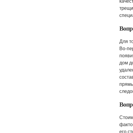
качес
трещи
специ
Вопр
Для т
Во-пе
появи
дом д
удале
соста
прямы
следо
Вопр
Стоим
факто
его с