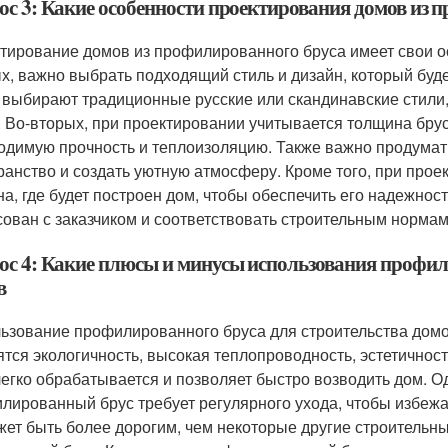
ос 3: Какие особенности проектирования домов из 
тирование домов из профилированного бруса имеет свои ос
х, важно выбрать подходящий стиль и дизайн, который буд
 выбирают традиционные русские или скандинавские стили
. Во-вторых, при проектировании учитывается толщина брус
одимую прочность и теплоизоляцию. Также важно продумат
ранство и создать уютную атмосферу. Кроме того, при про
на, где будет построен дом, чтобы обеспечить его надежност
сован с заказчиком и соответствовать строительным нормам
ос 4: Какие плюсы и минусы использования профил
в
ьзование профилированного бруса для строительства домо
ятся экологичность, высокая теплопроводность, эстетичнос
легко обрабатывается и позволяет быстро возводить дом. О
лированный брус требует регулярного ухода, чтобы избежат
жет быть более дорогим, чем некоторые другие строительн