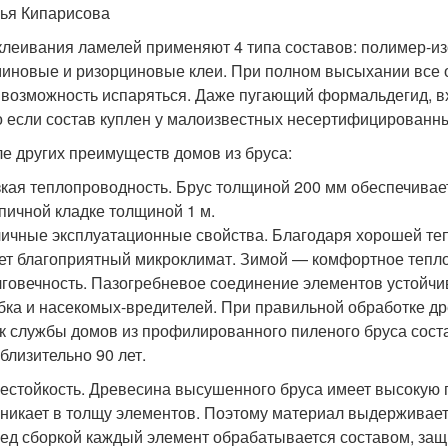
ья Кипарисова
клеивания ламелей применяют 4 типа составов: полимер-из
иновые и ризорциновые клеи. При полном высыхании все о
 возможность испаряться. Даже пугающий формальдегид, в
о если состав куплен у малоизвестных несертифицированн
ле других преимуществ домов из бруса:
кая теплопроводность. Брус толщиной 200 мм обеспечива
пичной кладке толщиной 1 м.
ичные эксплуатационные свойства. Благодаря хорошей теп
ет благоприятный микроклимат. Зимой — комфортное тепло
говечность. Пазогребневое соединение элементов устойчив
бка и насекомых-вредителей. При правильной обработке д
к службы домов из профилированного пиленого бруса соста
близительно 90 лет.
естойкость. Древесина высушенного бруса имеет высокую п
никает в толщу элементов. Поэтому материал выдерживает 
ед сборкой каждый элемент обрабатывается составом, за