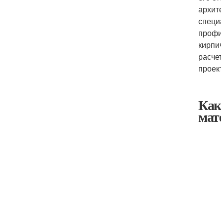
архит
специ
профи
кирпи
расче
проек
Как
мат