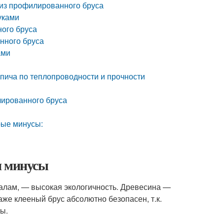
 из профилированного бруса
уками
ого бруса
нного бруса
ами
рпича по теплопроводности и прочности
лированного бруса
рые минусы:
и минусы
иалам, — высокая экологичность. Древесина —
е клееный брус абсолютно безопасен, т.к.
ы.