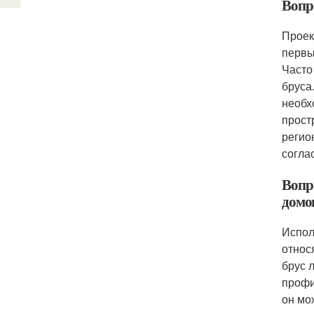
Вопр
Проек
первы
Часто
бруса
необх
прост
регио
согла
Вопр
домо
Испол
относ
брус 
профи
он мо