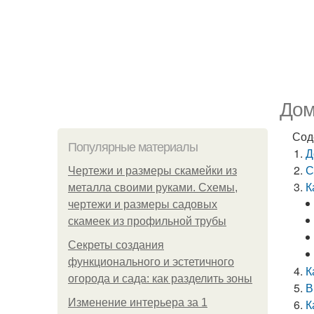
Дом
Сод
Популярные материалы
Д
С
Чертежи и размеры скамейки из
К
металла своими руками. Схемы,
чертежи и размеры садовых
скамеек из профильной трубы
Секреты создания
функционального и эстетичного
К
огорода и сада: как разделить зоны
В
Изменение интерьера за 1
К