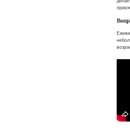
делае
прикл
Вопр
Ежика
небол
возра