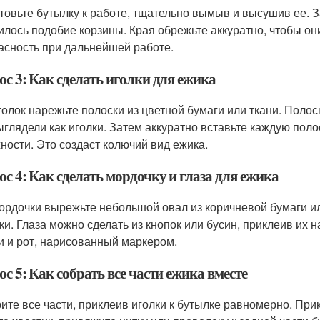
товьте бутылку к работе, тщательно вымыв и высушив ее. 
илось подобие корзины. Края обрежьте аккуратно, чтобы он
асность при дальнейшей работе.
с 3: Как сделать иголки для ежика
голок нарежьте полоски из цветной бумаги или ткани. Пол
ыглядели как иголки. Затем аккуратно вставьте каждую полос
ности. Это создаст колючий вид ежика.
с 4: Как сделать мордочку и глаза для ежика
ордочки вырежьте небольшой овал из коричневой бумаги или
ки. Глаза можно сделать из кнопок или бусин, приклеив их н
и и рот, нарисованный маркером.
с 5: Как собрать все части ежика вместе
ите все части, приклеив иголки к бутылке равномерно. При