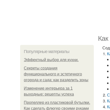
Как
Сод
Популярные материалы
К
Эффектный выбор для кухни.
Секреты создания
функционального и эстетичного
огорода и сада: как разделить зоны
Изменение интерьера за 1
выходные: рецепты успеха
С
К
Пропеллер из пластиковой бутылки.
К
Как сделать флюгер своими руками