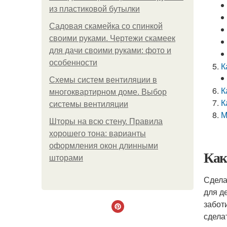
из пластиковой бутылки
Садовая скамейка со спинкой
своими руками. Чертежи скамеек
для дачи своими руками: фото и
особенности
К
Схемы систем вентиляции в
К
многоквартирном доме. Выбор
К
системы вентиляции
М
Шторы на всю стену. Правила
хорошего тона: варианты
оформления окон длинными
Как
шторами
Сдела
для д
забот
сдела