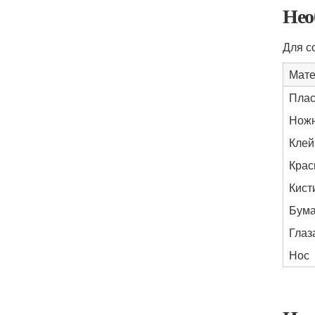
Нео
Для с
Мате
Плас
Нож
Клей
Крас
Кист
Бума
Глаз
Нос