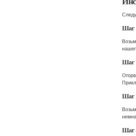
Инс
Следу
Шаг 
Возьм
нашег
Шаг 
Оторв
Прикл
Шаг 
Возьм
немно
Шаг 