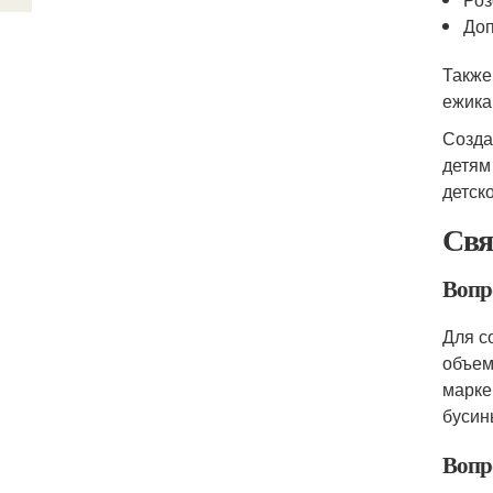
Доп
Также
ежика
Созда
детям
детск
Свя
Вопр
Для с
объем
марке
бусин
Вопр