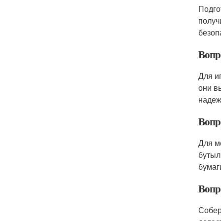
Подго
получ
безоп
Вопро
Для и
они в
надеж
Вопро
Для м
бутыл
бумаг
Вопро
Собер