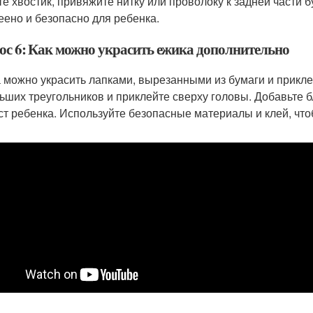
те хвостик, привяжите нитку или проволоку к задней части 
еено и безопасно для ребенка.
ос 6: Как можно украсить ежика дополнительно
 можно украсить лапками, вырезанными из бумаги и прикле
ьших треугольников и приклейте сверху головы. Добавьте б
ст ребенка. Используйте безопасные материалы и клей, что