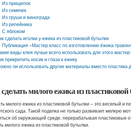
Из прищепок
Из семечек
Из груши и винограда
Из репейника
С яблоком
ак сделать иголки у ежика из пластиковой бутылки
Публикация «Мастер класс по изготовлению ёжика-травян
акие виды клея лучше всего использовать для этого мастер
ак прикрепить носик и глаза к ежику
ожно ли использовать другие материалы вместо пластика д
 сделать милого ежика из пластиковой 
ть милого ежика из пластиковой бутылки – это веселый и п
етского сада. Такой поделка не только развивает мелкую мото
иться об окружающей среде, перерабатывая пластиковые от
ть милого ежика из пластиковой бутылки.