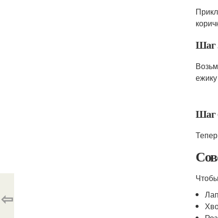
Прикл
корич
Шаг 
Возьм
ежику
Шаг 
Тепер
Сов
Чтобы
⇦
Лап
Хво
Роз