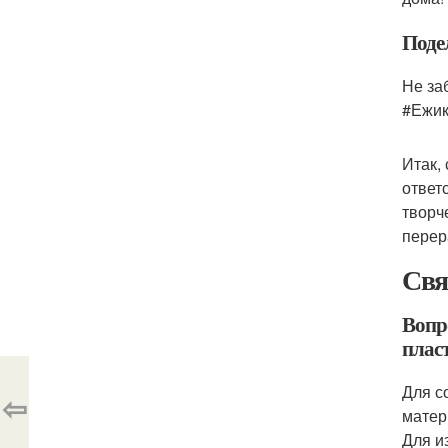
Поде
Не за
#Ежик
Итак,
ответ
творч
перер
Свя
Вопр
плас
Для с
⇦
матер
Для и