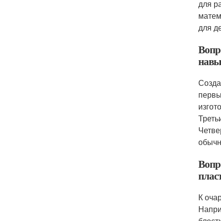
для р
матем
для д
Вопр
навы
Созда
первы
изгот
Треть
Четве
обычн
Вопр
плас
К оча
Напри
блест