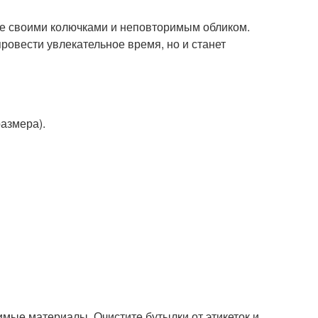
ие своими колючками и неповторимым обликом.
ровести увлекательное время, но и станет
азмера).
димые материалы. Очистите бутылки от этикеток и