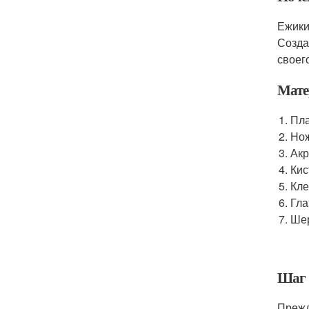
Ежики
Созда
своег
Мате
Пла
Но
Акр
Кис
Кле
Гла
Шер
Шаг 
Прежд