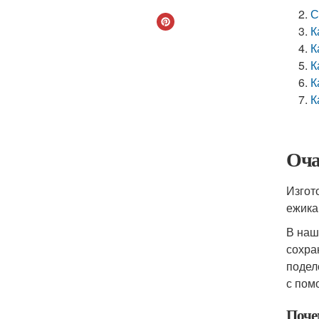
С
К
К
К
К
К
Оча
Изгот
ежика
В наш
сохра
подел
с пом
Поче