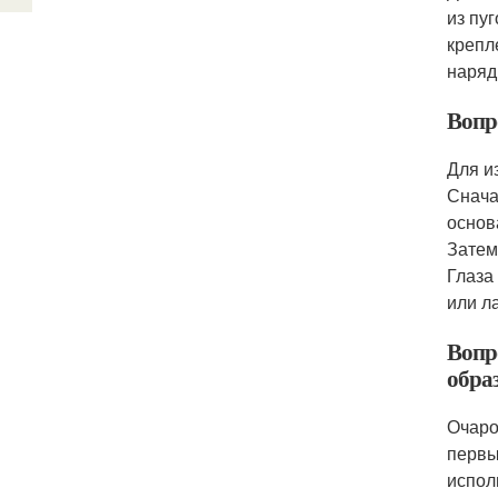
из пу
крепл
наряд
Вопр
Для и
Снача
основ
Затем
Глаза
или л
Вопр
обра
Очаро
первы
испол