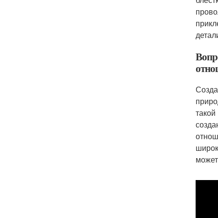
прово
прикл
детал
Вопр
отно
Созда
природ
такой
созда
отнош
широк
может