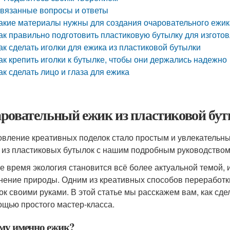
вязанные вопросы и ответы
акие материалы нужны для создания очаровательного ежик
ак правильно подготовить пластиковую бутылку для изгото
ак сделать иголки для ежика из пластиковой бутылки
ак крепить иголки к бутылке, чтобы они держались надежно
ак сделать лицо и глаза для ежика
ровательный ежик из пластиковой буты
овление креативных поделок стало простым и увлекательным
 из пластиковых бутылок с нашим подробным руководством
е время экология становится всё более актуальной темой, и
нение природы. Одним из креативных способов переработк
ок своими руками. В этой статье мы расскажем вам, как сде
ощью простого мастер-класса.
му именно ежик?