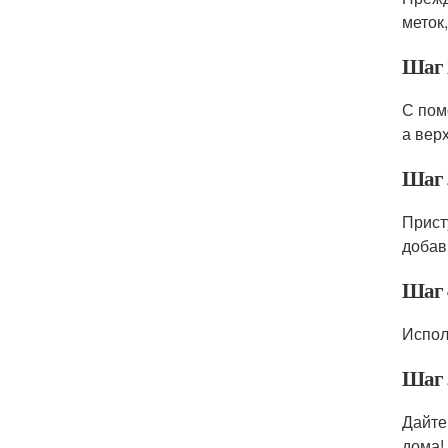
меток
Шаг 
С пом
а вер
Шаг 
Прист
добавь
Шаг 
Испол
Шаг 
Дайте
дома!