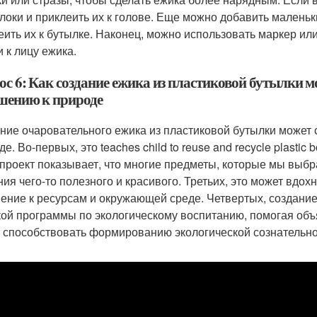
локи и приклеить их к голове. Еще можно добавить маленьк
еить их к бутылке. Наконец, можно использовать маркер или
и к лицу ежика.
ос 6: Как создание ежика из пластиковой бутылки 
шению к природе
ние очаровательного ежика из пластиковой бутылки может
е. Во-первых, это teaches child to reuse and recycle plastic 
 проект показывает, что многие предметы, которые мы выб
ния чего-то полезного и красивого. Третьих, это может вдо
ение к ресурсам и окружающей среде. Четвертых, создание
ой программы по экологическому воспитанию, помогая объя
 способствовать формированию экологической сознательнос