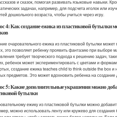
ассказов и сказок, помогая развивать языковые навыки. Кро
атических задачах, например, для подсчета иголок или изу
етей дошкольного возраста, чтобы учиться через игру.
ос 4: Как создание ежика из пластиковой бутылки м
ков
ние очаровательного ежика из пластиковой бутылки может п
х, это позволяет ребенку проявить фантазию при выборе м
овления требует творческого подхода к решению задач, таких
их, ребенок может экспериментировать с цветами и формам
ртых, создание ежика teaches child to think outside the box
ых предметов. Это может вдохновить ребенка на создание д
ос 5: Какие дополнительные украшения можно доба
тиковой бутылки
ровательному ежику из пластиковой бутылки можно добави
мер, можно использовать ленту или кружево для создания 
ки или стразы, чтобы сделать ежика более нарядным. Если в