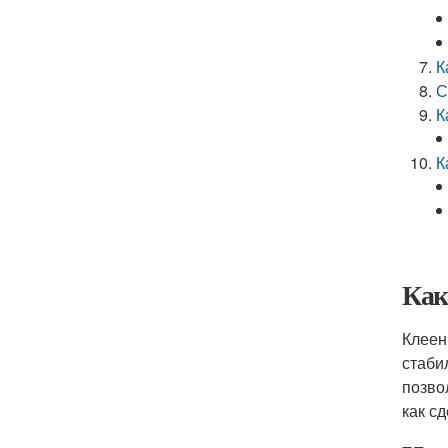
К
С
К
К
Как
Клеен
стаби
позво
как с