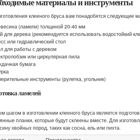
бходимые материалы и инструменты
зготовления клееного бруса вам понадобятся следующие м
весина (ламели) толщиной 20-40 мм
й для дерева (рекомендуется использовать водостойкий кл
сс или гидравлический стол
л для работы с деревом
ктролобзик или циркулярная пила
дачная бумага
урка
ерительные инструменты (рулетка, угольник)
отовка ламелей
м шагом в изготовлении клееного бруса является подготов
янные планки, которые будут склеены вместе. Для изготов
сину хвойных пород, таких как сосна, ель или пихта.
да дерева
Преимущества