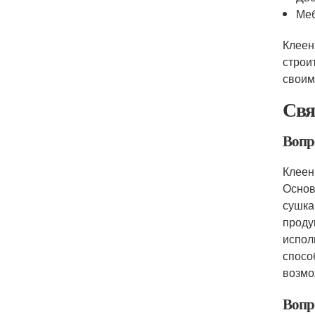
Ме
Клеен
строи
своим
Свя
Вопро
Клеен
Основ
сушка
проду
испол
спосо
возмо
Вопро