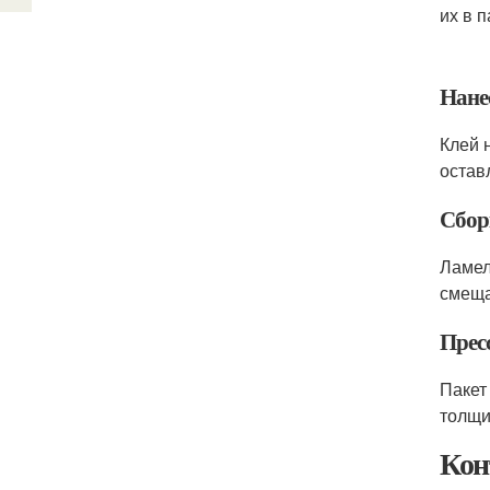
их в 
Нане
Клей 
остав
Сбор
Ламел
смеща
Прес
Пакет
толщи
Кон