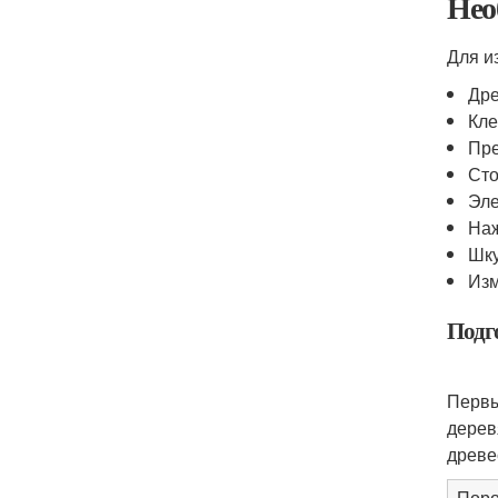
Нео
Для и
Дре
Кле
Пре
Сто
Эле
Наж
Шк
Изм
Подг
Первы
дерев
древе
Поро