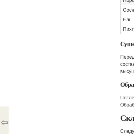
Сос
Ель
Пихт
Суше
Перед
соста
высуш
Обра
После
Обраб
Скл
⇦
Следу