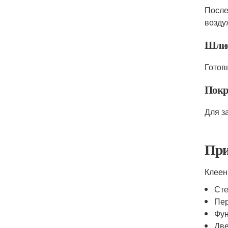
После
возду
Шли
Готов
Покр
Для з
При
Клеен
Сте
Пе
Фу
Две