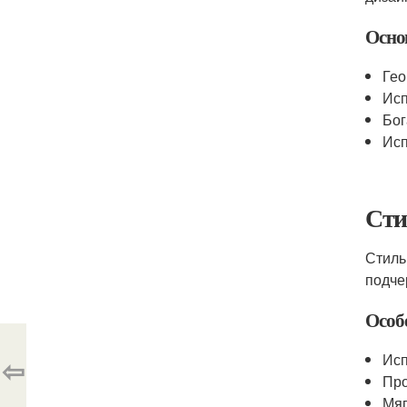
Осно
Гео
Исп
Бог
Исп
Сти
Стиль
подче
Особ
Исп
⇦
Пр
Мяг