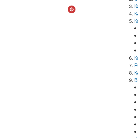
К
К
К
К
Р
К
В