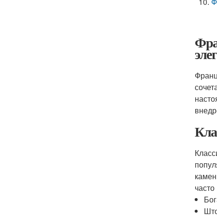
Ф
Фра
эле
Франц
сочет
насто
внедр
Кла
Класс
попул
камен
часто
Бог
Што