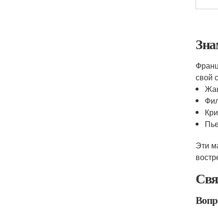
Зна
Франц
свой 
Жа
Фил
Кри
Пье
Эти м
востр
Свя
Вопр