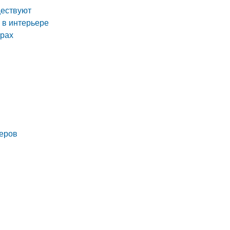
ществуют
 в интерьере
ерах
ьеров