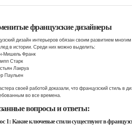
менитые французские дизайнеры
узский дизайн интерьеров обязан своим развитием многим
след в истории. Среди них можно выделить:
н-Мишель Франк
ипп Старк
стьян Лакруа
р Паульен
астера своей работой доказали, что французский стиль в д
ебованным во все времена.
занные вопросы и ответы:
ос 1: Какие ключевые стили существуют в французс