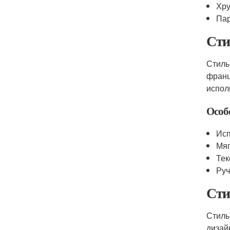
Хру
Пар
Сти
Стиль
франц
испол
Особ
Исп
Мяг
Тек
Руч
Сти
Стиль
дизай