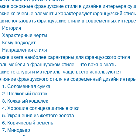
акие основные французские стили в дизайне интерьера су
акие ключевые элементы характеризуют французский стиль
ак использовать французские стили в современных интерь
История
Характерные черты
Кому подходит
Направления стиля
акие цвета наиболее характерны для французского стиля
оль мебели в французском стиле – что важно знать
акие текстуры и материалы чаще всего используются
лияние французского стиля на современный дизайн интер
1. Соломенная сумка
2. Шелковый платок
3. Кожаный кошелек
4. Хорошие солнцезащитные очки
5. Украшения из желтого золота
6. Коричневый ремень
7. Минодьер