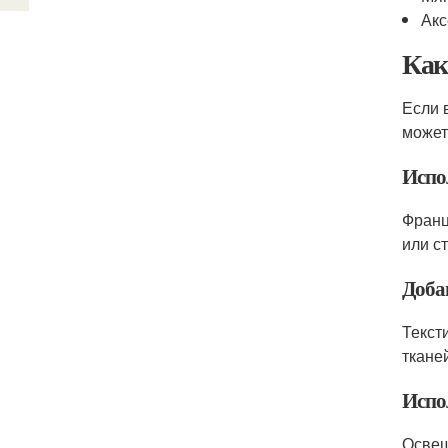
Акс
Как
Если 
может
Испо
Франц
или с
Доба
Текст
ткане
Испо
Освещ