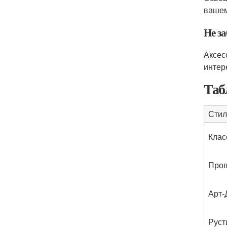
вашем
Не з
Аксес
интер
Таб
Стил
Клас
Про
Арт-
Руст