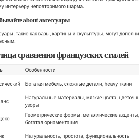
у интерьеру неповторимого шарма.
абывайте about аксессуары
суары, такие как вазы, картины и скульптуры, могут дополн
есным.
лица сравнения французских стилей
ь
Особенности
сический
Богатая мебель, сложные детали, heavy ткани
Натуральные материалы, мягкие цвета, цветочн
ванс
узоры
Геометрические формы, металлические акценты
Деко
богатая орнаментация
ик
Натуральность, простота, функциональность