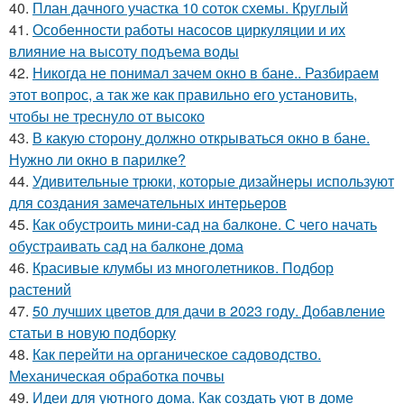
40.
План дачного участка 10 соток схемы. Круглый
41.
Особенности работы насосов циркуляции и их
влияние на высоту подъема воды
42.
Никогда не понимал зачем окно в бане.. Разбираем
этот вопрос, а так же как правильно его установить,
чтобы не треснуло от высоко
43.
В какую сторону должно открываться окно в бане.
Нужно ли окно в парилке?
44.
Удивительные трюки, которые дизайнеры используют
для создания замечательных интерьеров
45.
Как обустроить мини-сад на балконе. С чего начать
обустраивать сад на балконе дома
46.
Красивые клумбы из многолетников. Подбор
растений
47.
50 лучших цветов для дачи в 2023 году. Добавление
статьи в новую подборку
48.
Как перейти на органическое садоводство.
Механическая обработка почвы
49.
Идеи для уютного дома. Как создать уют в доме