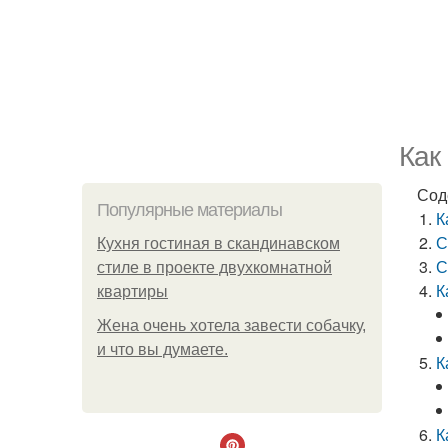
Как
Сод
Популярные материалы
К
С
Кухня гостиная в скандинавском
С
стиле в проекте двухкомнатной
К
квартиры
Жена очень хотела завести собачку,
и что вы думаете.
К
К