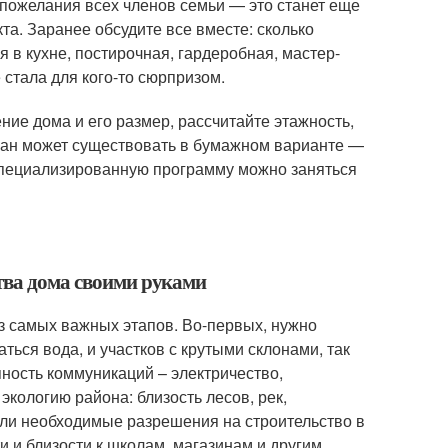
 пожелания всех членов семьи — это станет еще
а. Заранее обсудите все вместе: сколько
я в кухне, постирочная, гардеробная, мастер-
 стала для кого-то сюрпризом.
ие дома и его размер, рассчитайте этажность,
план может существовать в бумажном варианте —
 специализированную программу можно заняться
ства дома своими руками
из самых важных этапов. Во-первых, нужно
ться вода, и участков с крутыми склонами, так
пность коммуникаций – электричество,
экологию района: близость лесов, рек,
ли необходимые разрешения на строительство в
и и близости к школам, магазинам и другим