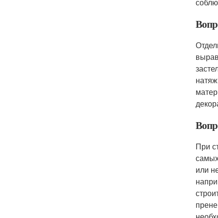
соблю
Вопр
Отдел
вырав
засте
натяж
матер
декор
Вопр
При с
самых
или н
напри
строи
прене
необх