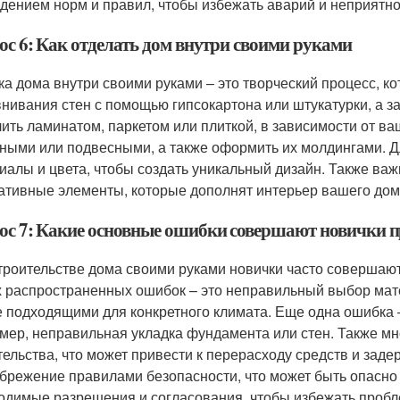
дением норм и правил, чтобы избежать аварий и неприятно
ос 6: Как отделать дом внутри своими руками
ка дома внутри своими руками – это творческий процесс, ко
нивания стен с помощью гипсокартона или штукатурки, а з
лить ламинатом, паркетом или плиткой, в зависимости от в
ными или подвесными, а также оформить их молдингами. Д
иалы и цвета, чтобы создать уникальный дизайн. Также важн
ативные элементы, которые дополнят интерьер вашего дом
ос 7: Какие основные ошибки совершают новички п
троительстве дома своими руками новички часто совершают
 распространенных ошибок – это неправильный выбор мат
е подходящими для конкретного климата. Еще одна ошибка 
мер, неправильная укладка фундамента или стен. Также м
тельства, что может привести к перерасходу средств и зад
брежение правилами безопасности, что может быть опасно 
одимые разрешения и согласования, чтобы избежать пробл