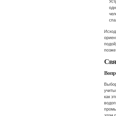
Уст
одн
чел
спа
Исход
ориен
подой
позже
Свя
Вопр
Выбор
учиты
как э
водоп
промы
этом 