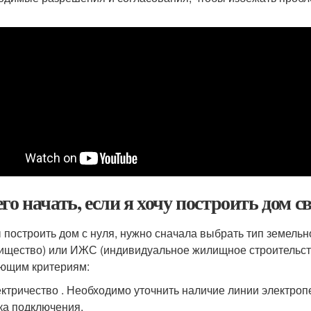
его начать, если я хочу построить дом 
 построить дом с нуля, нужно сначала выбрать тип земель
ищество) или ИЖС (индивидуальное жилищное строительство
ющим критериям:
ктричество . Необходимо уточнить наличие линии электроп
ка подключения.