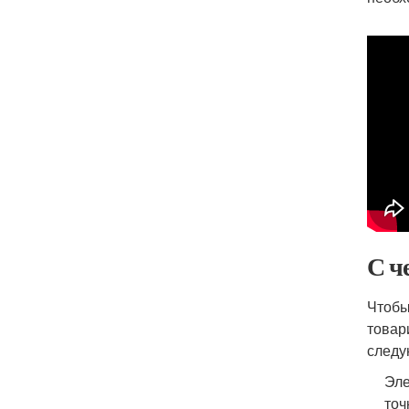
С ч
Чтобы
товар
следу
Эле
точ