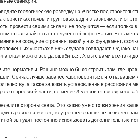
ивные сценарии.
ведите геологическую разведку на участке под строительс
актеристиках почвы и грунтовых вод и в зависимости от эт
оты провести своими силами не получится — если только в
отом отталкивайтесь от полученной информации. Есть мето
мание на соседние строения: какой у них фундамент, скол
положенных участках в 99% случаев совпадают. Однако на
«на глаз» можно всегда ошибиться. А мы с вами все-таки до
чите нормативы. Раньше можно было строить там, где нрав
шли. Сейчас лучше заранее удостовериться, что на вашем у
оительству, а также заложить установленные расстояния м
ров от проезжей части, не менее 3 метров от соседского за
еделите стороны света. Это важно уже с точки зрения ваше
одить ровно на восток, то утреннее солнце не позволит ва
тиной вынудят постоянно использовать дополнительные ис