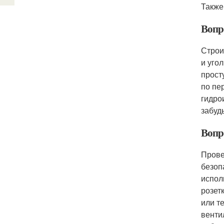
Также
Вопр
Строи
и уго
прост
по пе
гидро
забуд
Вопр
Прове
безоп
испол
розет
или т
венти