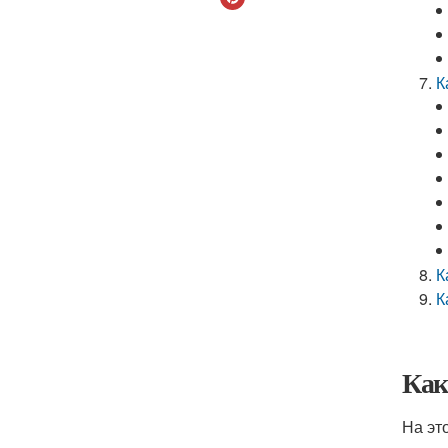
К
К
К
Как
На эт