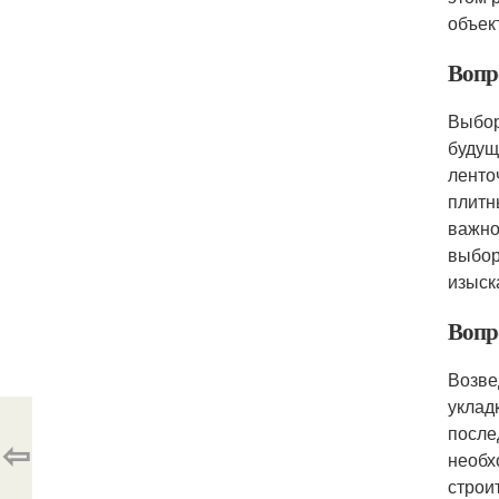
объек
Вопр
Выбор
будущ
ленто
плитн
важно
выбор
изыск
Вопр
Возве
уклад
после
⇦
необх
строи