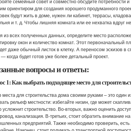
ройте семейный совет и совместно обсудите потребности и
им ориентиром для создания хорошего продуманного проект
овек будут жить в доме, нужен ли кабинет, террасы, кладова
льня и т. д. Чтобы лишняя комната или ее нехватка вдруг не
я из всех полученных данных, определите место расположен
тировку окон и количество комнат. Этот первоначальный 
дет даже обычный листок в клетку. А переносом эскизов в
 — когда будет готов уже более детальный проект.
занные вопросы и ответы:
ос 1: Как выбрать подходящее место для строитель
 места для строительства дома своими руками – это один 
вать рельеф местности: избегайте низин, где может скаплива
то усложнит строительство. Во-вторых, важно оценить досту
ровод, канализация. В-третьих, стоит обратить внимание на 
шленных предприятий. Также необходимо проверить, есть 
районе. Наконец, стоит подумать о транспортной доступност