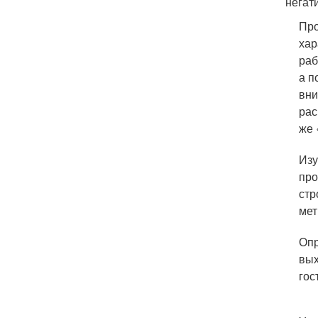
негат
Про
хар
раб
а п
вни
рас
же 
Изу
про
стр
мет
Опр
вых
гос