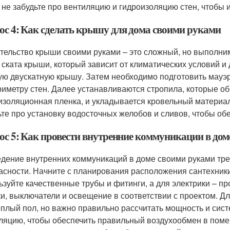
 не забудьте про вентиляцию и гидроизоляцию стен, чтобы 
ос 4: Как сделать крышу для дома своими руками
тельство крыши своими руками – это сложный, но выполни
л ската крыши, который зависит от климатических условий 
ую двускатную крышу. Затем необходимо подготовить мауэр
риметру стен. Далее устанавливаются стропила, которые об
изоляционная пленка, и укладывается кровельный материа
ьте про установку водосточных желобов и сливов, чтобы об
ос 5: Как провести внутренние коммуникации в до
дение внутренних коммуникаций в доме своими руками тре
асности. Начните с планирования расположения сантехники,
ьзуйте качественные трубы и фитинги, а для электрики – п
ки, выключатели и освещение в соответствии с проектом. 
еплый пол, но важно правильно рассчитать мощность и сист
ляцию, чтобы обеспечить правильный воздухообмен в пом