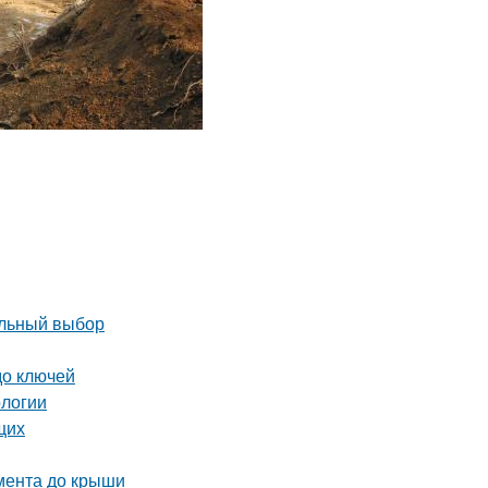
ильный выбор
до ключей
ологии
щих
амента до крыши