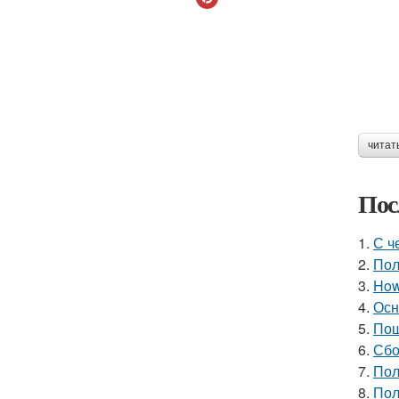
читат
Пос
1.
С ч
2.
Пол
3.
How 
4.
Осн
5.
Пош
6.
Сбо
7.
Пол
8.
Пол