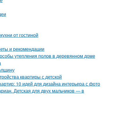
ре
деи
кухни от гостиной
веты и рекомендации
пособы утепления полов в деревянном доме
а
толщину
тройства квартиры с детской
артир: 10 идей для дизайна интерьера с фото
риан. Детская для двух мальчиков — в