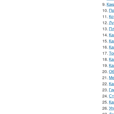
9.
Как
10.
Пр
11.
Ко
12.
Лу
13.
Пл
14.
Ка
15.
Ка
16.
Ка
17.
То
18.
Ка
19.
Ка
20.
Об
21.
Ме
22.
Ка
23.
Гд
24.
Ст
25.
Ка
26.
Уп