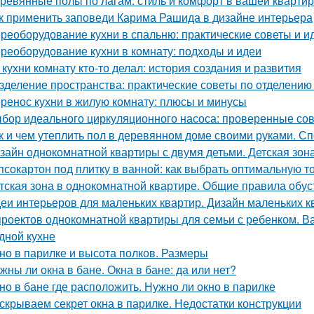
ревянные полы по лагам: стиль и комфорт в вашей кварти
к применить заповеди Карима Рашида в дизайне интерьера
реоборудование кухни в спальню: практические советы и и
реоборудование кухни в комнату: подходы и идеи
 кухни комнату кто-то делал: история создания и развития
зделение пространства: практические советы по отделению 
ренос кухни в жилую комнату: плюсы и минусы
бор идеального циркуляционного насоса: проверенные со
к и чем утеплить пол в деревянном доме своими руками. С
зайн однокомнатной квартиры с двумя детьми. Детская зон
псокартон под плитку в ванной: как выбрать оптимальную 
тская зона в однокомнатной квартире. Общие правила обус
еи интерьеров для маленьких квартир. Дизайн маленьких кв
проектов однокомнатной квартиры для семьи с ребенком. Ва
дной кухне
но в парилке и высота полков. Размеры
жны ли окна в бане. Окна в бане: да или нет?
но в бане где расположить. Нужно ли окно в парилке
скрываем секрет окна в парилке. Недостатки конструкции