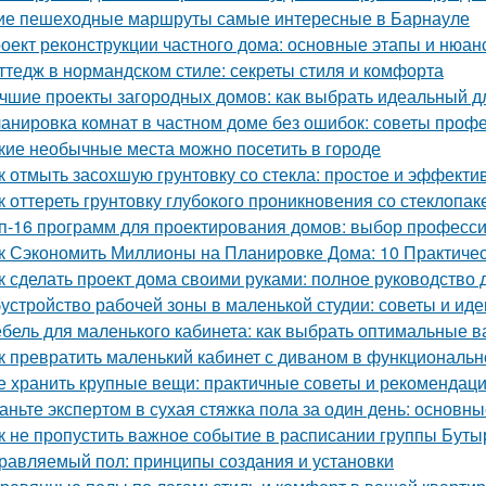
ие пешеходные маршруты самые интересные в Барнауле
оект реконструкции частного дома: основные этапы и нюан
ттедж в нормандском стиле: секреты стиля и комфорта
чшие проекты загородных домов: как выбрать идеальный д
анировка комнат в частном доме без ошибок: советы проф
кие необычные места можно посетить в городе
к отмыть засохшую грунтовку со стекла: простое и эффект
к оттереть грунтовку глубокого проникновения со стеклопа
п-16 программ для проектирования домов: выбор професс
к Сэкономить Миллионы на Планировке Дома: 10 Практиче
к сделать проект дома своими руками: полное руководство
устройство рабочей зоны в маленькой студии: советы и иде
бель для маленького кабинета: как выбрать оптимальные 
к превратить маленький кабинет с диваном в функциональн
е хранить крупные вещи: практичные советы и рекомендац
аньте экспертом в сухая стяжка пола за один день: основ
к не пропустить важное событие в расписании группы Буты
равляемый пол: принципы создания и установки