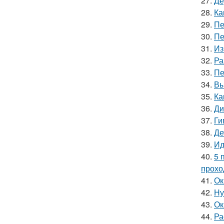
27.
Де
28.
Ка
29.
Пе
30.
Пе
31.
Из
32.
Ра
33.
Пе
34.
Вы
35.
Ка
36.
Ди
37.
Ги
38.
Де
39.
Ид
40.
5 
прохо
41.
Ок
42.
Ну
43.
Ок
44.
Ра