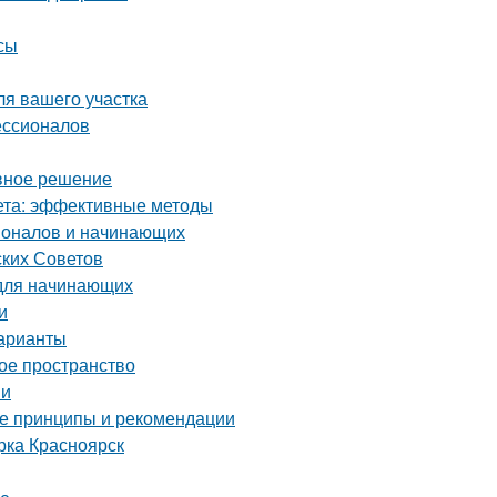
сы
ля вашего участка
ессионалов
ивное решение
кета: эффективные методы
ионалов и начинающих
ских Советов
 для начинающих
и
варианты
ое пространство
ии
ные принципы и рекомендации
рка Красноярск