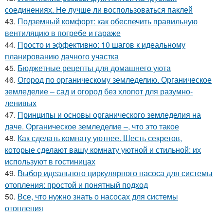
соединениях. Не лучше ли воспользоваться паклей
43.
Подземный комфорт: как обеспечить правильную
вентиляцию в погребе и гараже
44.
Просто и эффективно: 10 шагов к идеальному
планированию дачного участка
45.
Бюджетные рецепты для домашнего уюта
46.
Огород по органическому земледелию. Органическое
земледелие – сад и огород без хлопот для разумно-
ленивых
47.
Принципы и основы органического земледелия на
даче. Органическое земледелие –, что это такое
48.
Как сделать комнату уютнее. Шесть секретов,
которые сделают вашу комнату уютной и стильной: их
используют в гостиницах
49.
Выбор идеального циркулярного насоса для системы
отопления: простой и понятный подход
50.
Все, что нужно знать о насосах для системы
отопления