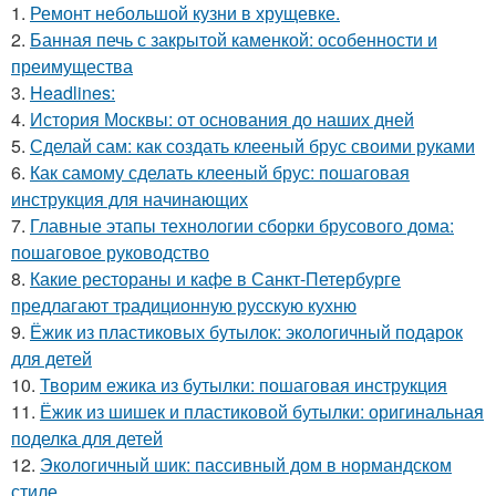
1.
Ремонт небольшой кузни в хрущевке.
2.
Банная печь с закрытой каменкой: особенности и
преимущества
3.
Headlines:
4.
История Москвы: от основания до наших дней
5.
Сделай сам: как создать клееный брус своими руками
6.
Как самому сделать клееный брус: пошаговая
инструкция для начинающих
7.
Главные этапы технологии сборки брусового дома:
пошаговое руководство
8.
Какие рестораны и кафе в Санкт-Петербурге
предлагают традиционную русскую кухню
9.
Ёжик из пластиковых бутылок: экологичный подарок
для детей
10.
Творим ежика из бутылки: пошаговая инструкция
11.
Ёжик из шишек и пластиковой бутылки: оригинальная
поделка для детей
12.
Экологичный шик: пассивный дом в нормандском
стиле