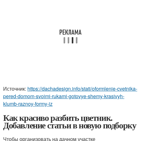
Источник:
https://dachadesign.info/stati/oformlenie-cvetnika-
pered-domom-svoimi-rukami-gotovye-shemy-krasivyh-
klumb-raznoy-formy-iz
Как красиво разбить цветник.
Добавление статьи в новую подборку
Чтобы организовать на дачном участке