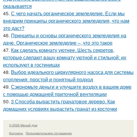
оказывается
45.
С чего начать органическое земледелие. Если мы
внедрим принципы органического земледелия, что нам
это даст?
46.
Принципы и основы органического земледелия на
даче. Органическое земледелие –, что это такое
47.
Как сделать комнату уютнее. Шесть секретов,
которые сделают вашу комнату уютной и стильной: их
используют в гостиницах
48.
Выбор идеального циркулярного насоса для системы
отопления: простой и понятный подход
49.
Сэкономьте деньги и улучшите воздух в вашем доме
с помощью домашней приточной вентиляции
50.
3 Способа вырастить гранатовое дерево. Как
домашних условиях вырастить гранат из косточки
© 2026 Милый дом
Контакты
Пользовательское соглашение