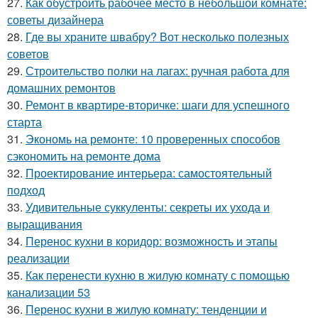
27.
Как обустроить рабочее место в небольшой комнате:
советы дизайнера
28.
Где вы храните швабру? Вот несколько полезных
советов
29.
Строительство полки на лагах: ручная работа для
домашних ремонтов
30.
Ремонт в квартире-вторичке: шаги для успешного
старта
31.
Экономь на ремонте: 10 проверенных способов
сэкономить на ремонте дома
32.
Проектирование интерьера: самостоятельный
подход
33.
Удивительные суккуленты: секреты их ухода и
выращивания
34.
Перенос кухни в коридор: возможность и этапы
реализации
35.
Как перенести кухню в жилую комнату с помощью
канализации 53
36.
Перенос кухни в жилую комнату: тенденции и