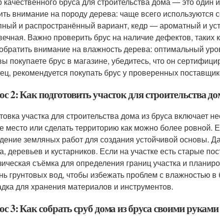
 качественного бруса для строительства дома — это один 
ить внимание на породу дерева: чаще всего используются 
пный и распространённый вариант, кедр — ароматный и уст
вечная. Важно проверить брус на наличие дефектов, таких 
 обратить внимание на влажность дерева: оптимальный уро
вы покупаете брус в магазине, убедитесь, что он сертифици
ец, рекомендуется покупать брус у проверенных поставщик
с 2: Как подготовить участок для строительства до
товка участка для строительства дома из бруса включает 
е место или сделать территорию как можно более ровной. Е
дение земляных работ для создания устойчивой основы. Да
а, деревьев и кустарников. Если на участке есть старые по
зическая съёмка для определения границ участка и планир
нь грунтовых вод, чтобы избежать проблем с влажностью в
дка для хранения материалов и инструментов.
с 3: Как собрать сруб дома из бруса своими руками