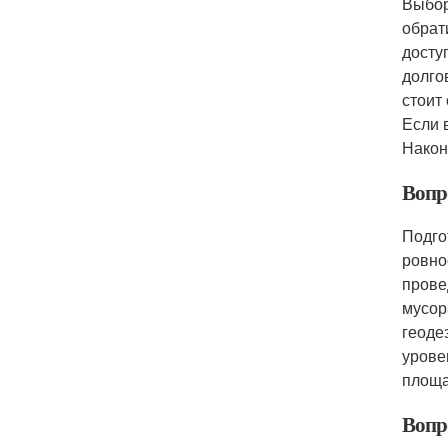
Выбор
обрат
досту
долго
стоит
Если 
Након
Вопро
Подго
ровно
прове
мусор
геоде
урове
площа
Вопро