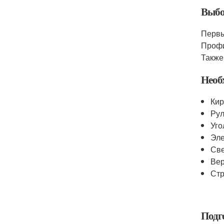
Выбо
Первы
Профи
Также
Необ
Кир
Рул
Уго
Эле
Св
Вер
Стр
Подг