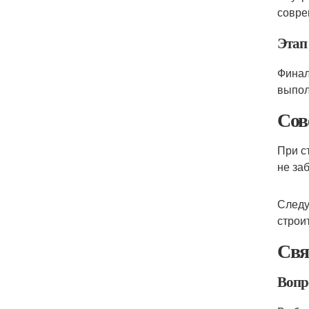
совре
Этап
Финал
выпол
Сов
При с
не за
Следу
строи
Свя
Вопр