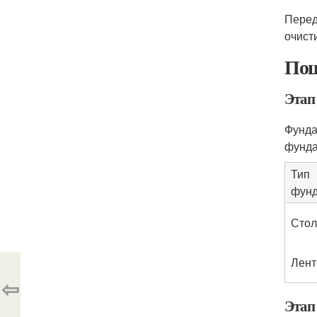
Перед
очист
Пош
Этап
Фунда
фунда
Тип
фун
Стол
Лент
⇦
Этап 