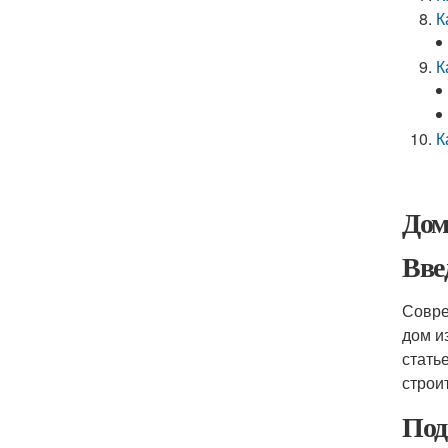
К
К
К
Дом
Вве
Совре
дом и
стать
строи
Под