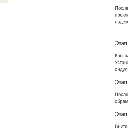
После
прокл
надеж
Этап
Крыша
Устан
ондул
Этап 
После
обрам
Этап
Внутр