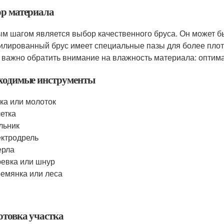
р материала
м шагом является выбор качественного бруса. Он может 
лированный брус имеет специальные пазы для более плотно
 важно обратить внимание на влажность материала: оптим
ходимые инструменты
ка или молоток
етка
льник
ктродрель
ерла
евка или шнур
емянка или леса
отовка участка