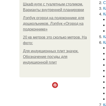
С
Шкаф купе с туалетным столиком.
К
Варианты внутренней планировки
К
Лэпбук огород на подоконнике для
дошкольников. Лэпбук «Огород на
подоконнике»
К
20 кв метров это сколько метров. На
К
фото:
Для индукционных плит значок.
Обозначение посуды для
индукционной плит
К