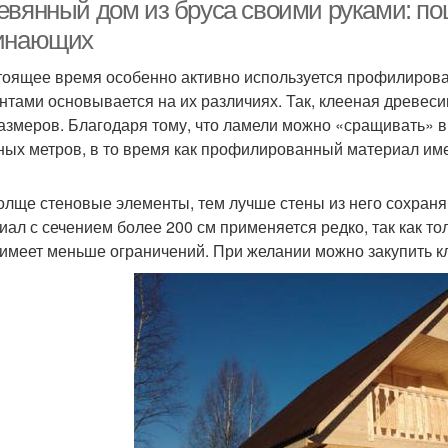
евянный дом из бруса своими руками: по
инающих
тоящее время особенно активно используется профилирова
Стен из бруса
Окна в доме
нтами основывается на их различиях. Так, клееная древес
азмеров. Благодаря тому, что ламели можно «сращивать» в 
ных метров, в то время как профилированный материал име
Клееный брус
Брус на любой
Н
олще стеновые элементы, тем лучше стены из него сохран
иал с сечением более 200 см применяется редко, так как т
 имеет меньше ограничений. При желании можно закупить к
мокомплект из бруса
Каркасный дом
Стен
Дешевый дом
Дом из газоблока