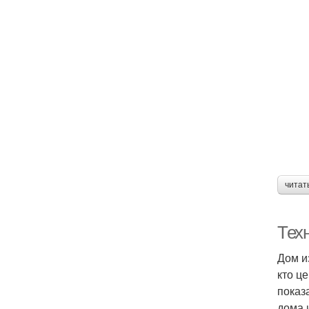
читат
Тех
Дом и
кто ц
показ
дома 