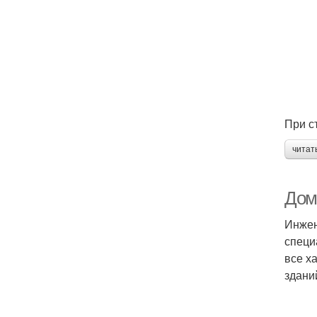
При с
читат
Дом
Инжен
специ
все х
здани