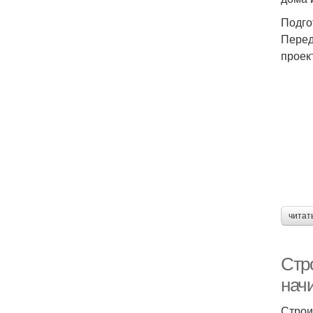
Подго
Перед
проек
читат
Стр
нач
Строи