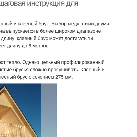
шаговая инструкция для
нный и клееный брус. Выбор меду этими двумя
Сруб из бруса
Шикарный дом
ина выпускается в более широком диапазоне
длину, клееный брус может достигать 18
ет длину до 6 метров.
ебольшой дом
Кирпичный дом
яют тепло. Однако цельный профилированный
олстые брусья сложно просушивать. Клееный и
лееный брус с сечением 275 мм.
 в брусовом доме
Микроклимат в доме
Дом из досок
Здания из бруса