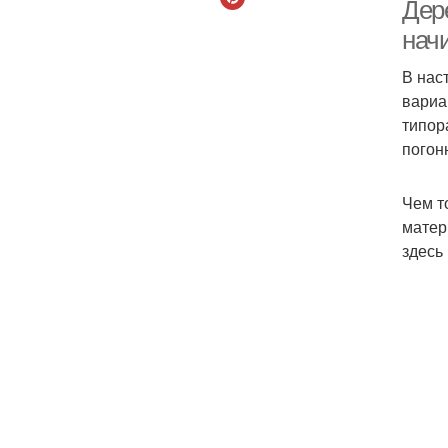
Дер
нач
В нас
вариа
типор
погон
Чем т
матер
здесь
До