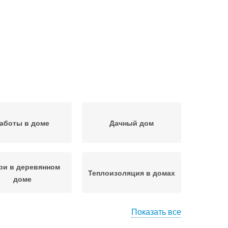
аботы в доме
Дачный дом
ри в деревянном
Теплоизоляция в домах
доме
Показать все
с для постройки
Дом из сруба