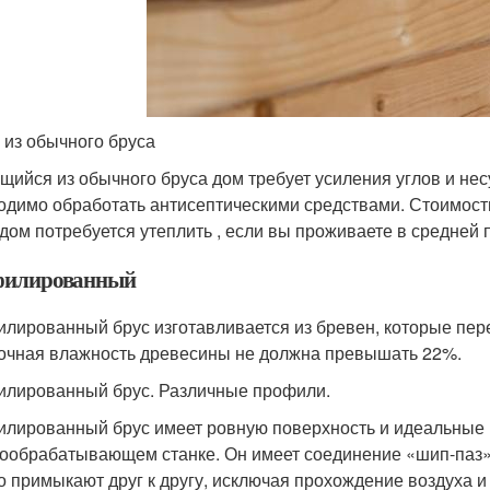
 из обычного бруса
щийся из обычного бруса дом требует усиления углов и не
одимо обработать антисептическими средствами. Стоимость
 дом потребуется утеплить , если вы проживаете в средней 
илированный
лированный брус изготавливается из бревен, которые пер
очная влажность древесины не должна превышать 22%.
лированный брус. Различные профили.
лированный брус имеет ровную поверхность и идеальные р
ообрабатывающем станке. Он имеет соединение «шип-паз»,
о примыкают друг к другу, исключая прохождение воздуха и