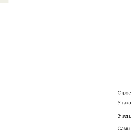
Строе
У тако
Утеп
Самым