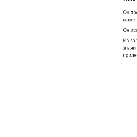
Он пр
может
Он ис
Из-за
значи
приле