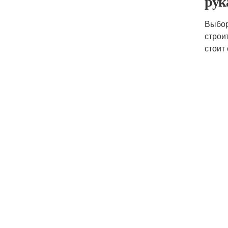
рук
Выбор
строи
стоит