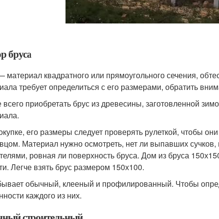
р бруса
— материал квадратного или прямоугольного сечения, обте
иала требует определиться с его размерами, обратить вним
 всего приобретать брус из древесины, заготовленной зимо
иала.
окупке, его размеры следует проверять рулеткой, чтобы он
вцом. Материал нужно осмотреть, нет ли выпавших сучков
телями, ровная ли поверхность бруса. Дом из бруса 150х150
ти. Легче взять брус размером 150х100.
бывает обычный, клееный и профилированный. Чтобы опред
нности каждого из них.
ный строительный