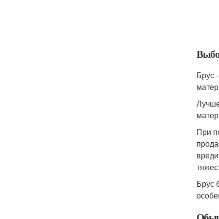
Выбо
Брус 
матер
Лучше
матер
При п
прода
вреди
тяжес
Брус 
особе
Обыч