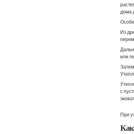
расте
дома 
Особе
Из др
перем
Дальн
или п
Затем
Утепл
Утепл
с пус
экова
При у
Как