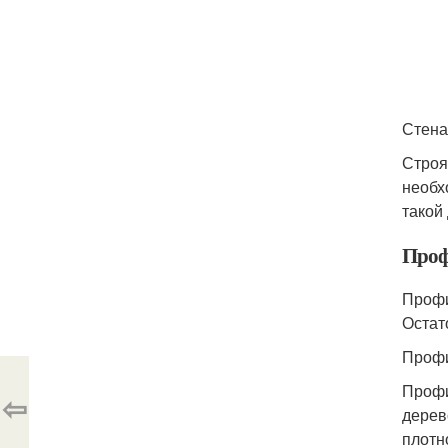
Стена
Строя
необх
такой
Проф
Профи
Остат
Профи
Профи
⇦
дерев
плотн