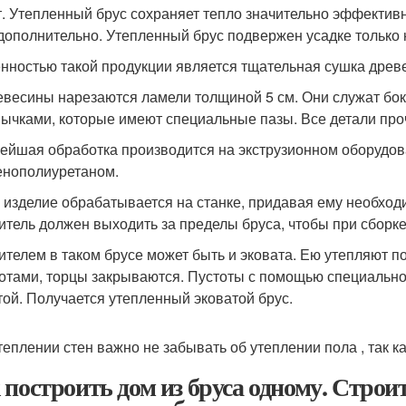
т. Утепленный брус сохраняет тепло значительно эффективн
дополнительно. Утепленный брус подвержен усадке только 
нностью такой продукции является тщательная сушка древ
евесины нарезаются ламели толщиной 5 см. Они служат бо
ычками, которые имеют специальные пазы. Все детали про
ейшая обработка производится на экструзионном оборудо
енополиуретаном.
 изделие обрабатывается на станке, придавая ему необхо
итель должен выходить за пределы бруса, чтобы при сборке 
ителем в таком брусе может быть и эковата. Ею утепляют 
тотами, торцы закрываются. Пустоты с помощью специальн
той. Получается утепленный эковатой брус.
теплении стен важно не забывать об утеплении пола , так к
 построить дом из бруса одному. Строи