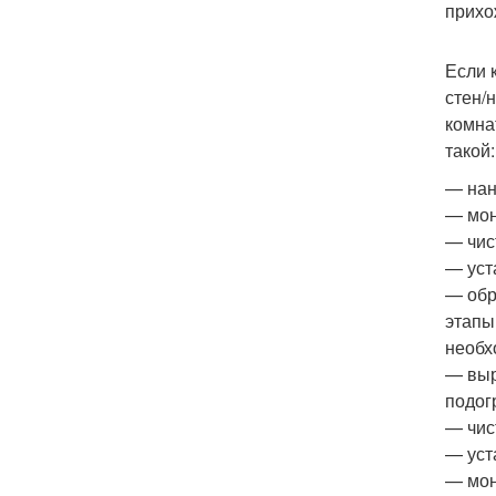
прихо
Если 
стен/
комна
такой:
— нан
— мон
— чис
— уст
— обр
этапы
необх
— выр
подог
— чис
— уст
— мон