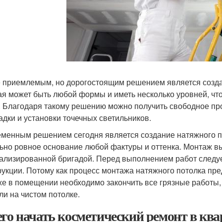
 приемлемым, но дорогостоящим решением является создан
ая может быть любой формы и иметь несколько уровней, чт
. Благодаря такому решению можно получить свободное про
адки и установки точечных светильников.
менным решением сегодня является создание натяжного по
ьно ровное основание любой фактуры и оттенка. Монтаж в
ализированной бригадой. Перед выполнением работ следуе
рукции. Потому как процесс монтажа натяжного потолка пре
же в помещении необходимо закончить все грязные работы,
ли на чистом потолке.
его начать косметический ремонт в ква