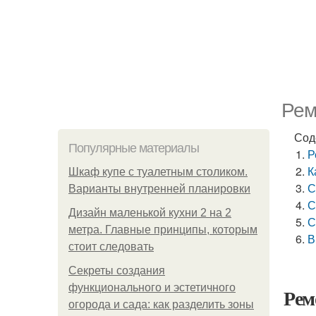
Рем
Сод
Популярные материалы
Р
К
Шкаф купе с туалетным столиком.
С
Варианты внутренней планировки
С
Дизайн маленькой кухни 2 на 2
С
метра. Главные принципы, которым
В
стоит следовать
Секреты создания
функционального и эстетичного
Рем
огорода и сада: как разделить зоны