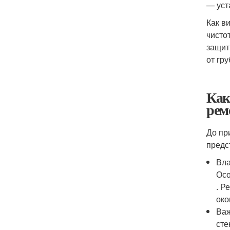
— уст
Как в
чисто
защит
от гр
Как
рем
До пр
предс
Вла
Осо
. Р
око
Важ
сте