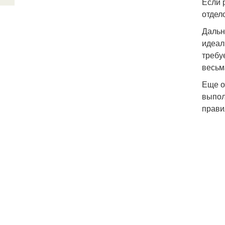
Если 
отдел
Дальн
идеал
требу
весьм
Еще о
выпол
прави