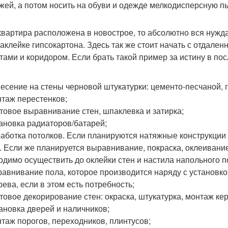
жей, а потом носить на обуви и одежде мелкодисперсную пы
квартира расположена в новострое, то абсолютно вся нужд
наклейке гипсокартона. Здесь так же стоит начать с отдале
тами и коридором. Если брать такой пример за истину в по
есение на стены черновой штукатурки: цементо-песчаной, г
таж перестенков;
товое выравнивание стен, шпаклевка и затирка;
ановка радиаторов/батарей;
аботка потолков. Если планируются натяжные конструкции
. Если же планируется выравнивание, покраска, оклеивание
одимо осуществить до оклейки стен и настила напольного п
авнивание пола, которое производится наряду с установко
рева, если в этом есть потребность;
товое декорирование стен: окраска, штукатурка, монтаж ке
ановка дверей и наличников;
таж порогов, переходников, плинтусов;