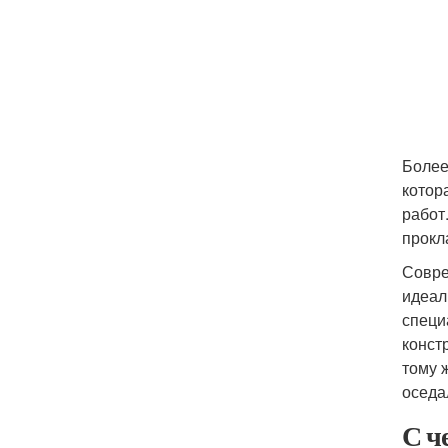
Более
котор
работ
прокл
Совре
идеал
специ
конст
тому 
оседа
С ч