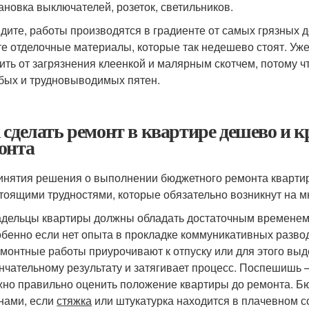
ановка выключателей, розеток, светильников.
идите, работы производятся в градиенте от самых грязных 
те отделочные материалы, которые так недешево стоят. Уже
ить от загрязнения клеенкой и малярным скотчем, потому 
убых и трудновыводимых пятен.
 сделать ремонт в квартире дешево и 
онта
инятия решения о выполнении бюджетного ремонта квартир
тоящими трудностями, которые обязательно возникнут на мн
дельцы квартиры должны обладать достаточным временем
бенно если нет опыта в прокладке коммуникативных разво
емонтные работы приурочивают к отпуску или для этого вы
нчательному результату и затягивает процесс. Поспешишь
но правильно оценить положение квартиры до ремонта. Бю
нами, если
стяжка
или штукатурка находится в плачевном с