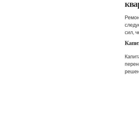
ква
Ремон
следу
сил, 
Капи
Капит
перен
решен