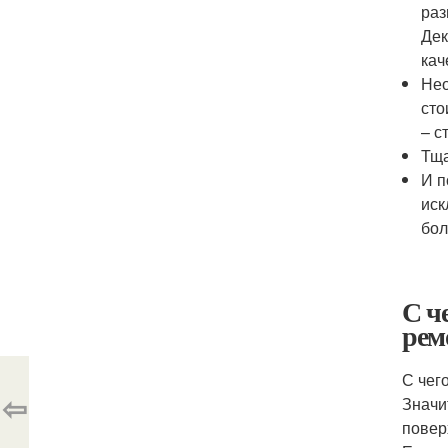
раз
Дек
кач
Нео
сто
– с
Тща
И п
иск
бол
С ч
рем
С чег
⇦
Значи
повер