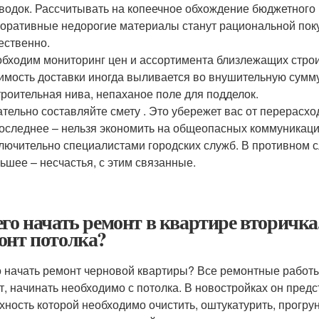
водок. Рассчитывать на копеечное обхождение бюджетного р
оративные недорогие материалы станут рациональной поку
ественно.
бходим мониторинг цен и ассортимента близлежащих строи
имость доставки иногда выливается во внушительную сумм
троительная нива, непаханое поле для подделок.
тельно составляйте смету . Это убережет вас от перерасхо
оследнее – нельзя экономить на общеопасных коммуникаци
лючительно специалистами городских служб. В противном 
ьшее – несчастья, с этим связанные.
его начать ремонт в квартире вторичка
онт потолка?
о начать ремонт черновой квартиры? Все ремонтные работы
т, начинать необходимо с потолка. В новостройках он пред
хность которой необходимо очистить, оштукатурить, прогру