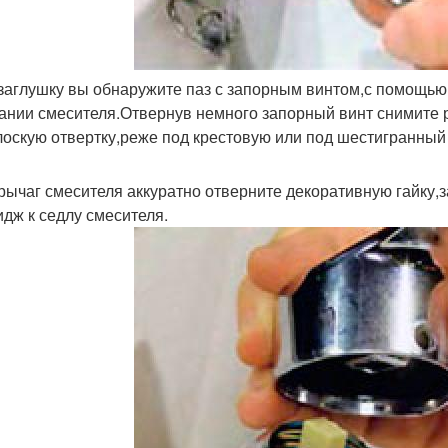
заглушку вы обнаружите паз с запорным винтом,с помощью 
ании смесителя.Отвернув немного запорный винт снимите 
лоскую отвертку,реже под крестовую или под шестигранный
рычаг смесителя аккуратно отверните декоративную гайку,
идж к седлу смесителя.