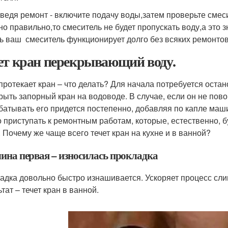
ведя ремонт - включите подачу воды,затем проверьте смес
но правильно,то смеситель не будет пропускать воду,а это 
ть ваш смеситель функционирует долго без всяких ремонтов
ет кран перекрывающий воду.
 протекает кран – что делать? Для начала потребуется остан
рыть запорный кран на водоводе. В случае, если он не пово
батывать его придется постепенно, добавляя по капле маши
 приступать к ремонтным работам, которые, естественно, бу
. Почему же чаще всего течет кран на кухне и в ванной?
ина первая – износилась прокладка
адка довольно быстро изнашивается. Ускоряет процесс сли
тат – течет кран в ванной.