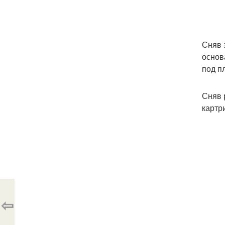
Сняв 
основ
под п
Сняв 
картр
⇦