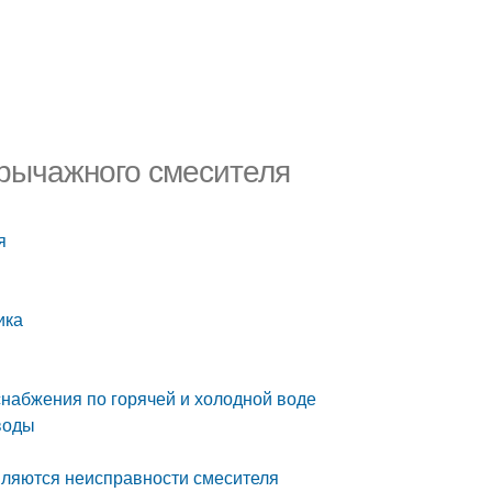
орычажного смесителя
я
ика
снабжения по горячей и холодной воде
воды
вляются неисправности смесителя