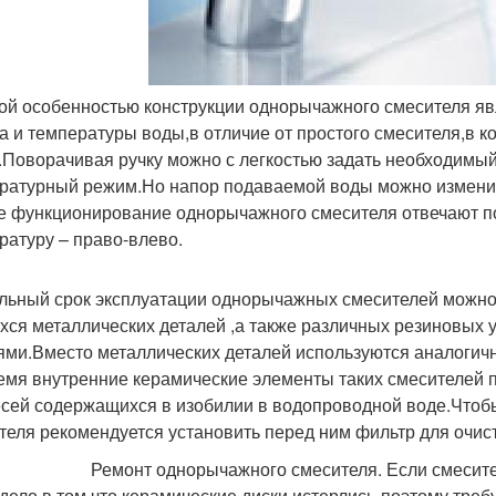
ой особенностью конструкции однорычажного смесителя яв
а и температуры воды,в отличие от простого смесителя,в к
.Поворачивая ручку можно с легкостью задать необходимы
ратурный режим.Но напор подаваемой воды можно изменить 
е функционирование однорычажного смесителя отвечают пов
ратуру – право-влево.
льный срок эксплуатации однорычажных смесителей можно 
хся металлических деталей ,а также различных резиновых
ями.Вместо металлических деталей используются аналогич
емя внутренние керамические элементы таких смесителей 
сей содержащихся в изобилии в водопроводной воде.Чтобы
теля рекомендуется установить перед ним фильтр для очис
нт однорычажного смесителя. Если смеситель не з
 дело в том,что керамические диски истерлись-поэтому треб