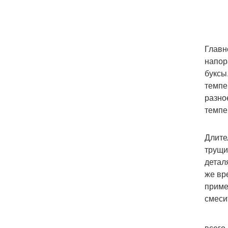
Главн
напор
буксы
темпе
разно
темпе
Длите
трущи
детал
же вр
приме
смеси
Ремо
всего