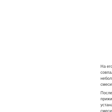
На ег
совпа
небол
смеси
После
прижи
устан
смеси