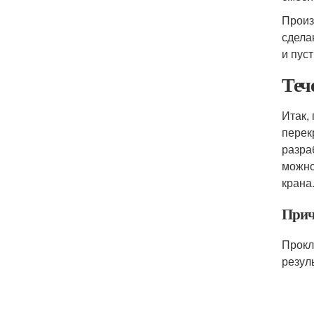
Произ
сдела
и пус
Теч
Итак,
перек
разра
можно
крана
Прич
Прокл
резуль