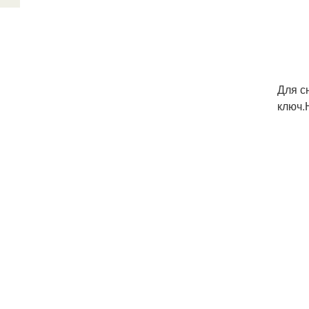
Для с
ключ.