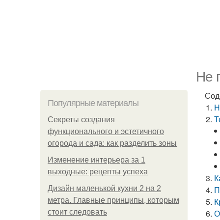
Не 
Сод
Популярные материалы
Н
Т
Секреты создания
функционального и эстетичного
огорода и сада: как разделить зоны
Изменение интерьера за 1
выходные: рецепты успеха
К
Дизайн маленькой кухни 2 на 2
П
метра. Главные принципы, которым
К
стоит следовать
О