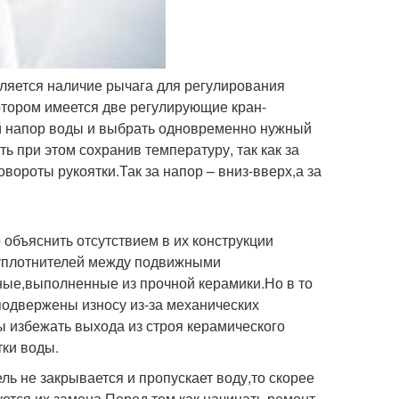
ляется наличие рычага для регулирования
отором имеется две регулирующие кран-
й напор воды и выбрать одновременно нужный
при этом сохранив температуру, так как за
ороты рукоятки.Так за напор – вниз-вверх,а за
объяснить отсутствием в их конструкции
 уплотнителей между подвижными
ные,выполненные из прочной керамики.Но в то
подвержены износу из-за механических
 избежать выхода из строя керамического
тки воды.
акрывается и пропускает воду,то скорее
уется их замена.Перед тем как начинать ремонт