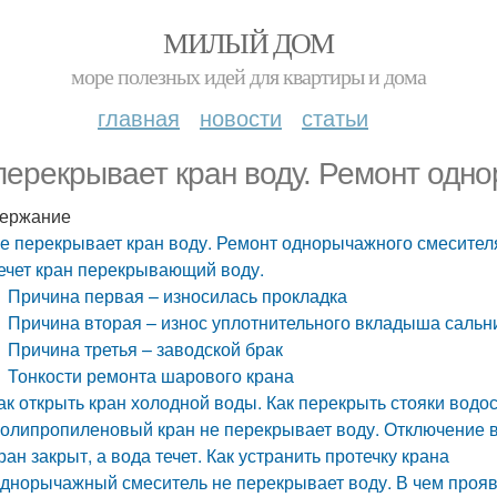
МИЛЫЙ ДОМ
море полезных идей для квартиры и дома
главная
новости
статьи
перекрывает кран воду. Ремонт одн
ержание
е перекрывает кран воду. Ремонт однорычажного смесител
ечет кран перекрывающий воду.
Причина первая – износилась прокладка
Причина вторая – износ уплотнительного вкладыша сальн
Причина третья – заводской брак
Тонкости ремонта шарового крана
ак открыть кран холодной воды. Как перекрыть стояки водо
олипропиленовый кран не перекрывает воду. Отключение 
ран закрыт, а вода течет. Как устранить протечку крана
днорычажный смеситель не перекрывает воду. В чем проя