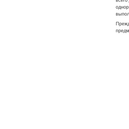
однор
выпол
Прежд
предм