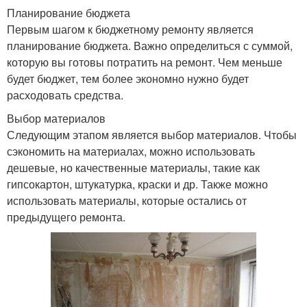
Планирование бюджета
Первым шагом к бюджетному ремонту является
планирование бюджета. Важно определиться с суммой,
Стиль для ремонта
Работы для ремонта
которую вы готовы потратить на ремонт. Чем меньше
будет бюджет, тем более экономно нужно будет
расходовать средства.
Обстановка при
Выбор материалов
Средства на ремонте
ремонте
Следующим этапом является выбор материалов. Чтобы
сэкономить на материалах, можно использовать
дешевые, но качественные материалы, такие как
гипсокартон, штукатурка, краски и др. Также можно
Ремонт в новостройке
Капитальный ремонт
использовать материалы, которые остались от
предыдущего ремонта.
Ремонт в ванной
Ремонт в ванной
комнате
хрущевка