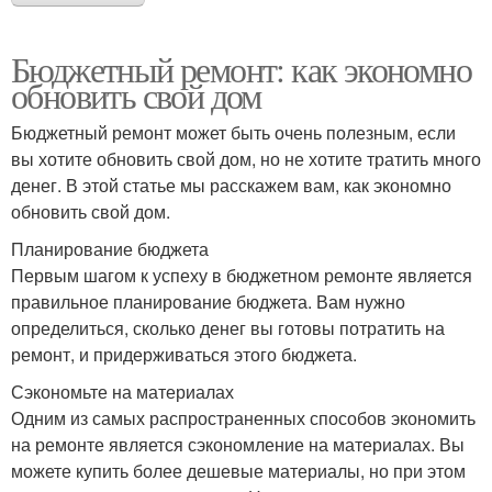
Ремонт из подручных
Ремонт от застройщика
Бюджетный ремонт: как экономно
материалов
обновить свой дом
Бюджетный ремонт может быть очень полезным, если
Ремонт с
вы хотите обновить свой дом, но не хотите тратить много
Денег на ремонт
минимальными
денег. В этой статье мы расскажем вам, как экономно
затратами
обновить свой дом.
Планирование бюджета
Ремонт в ванной
Первым шагом к успеху в бюджетном ремонте является
Недорогой ремонт
дешево
правильное планирование бюджета. Вам нужно
определиться, сколько денег вы готовы потратить на
ремонт, и придерживаться этого бюджета.
Сэкономьте на материалах
Ремонт в доме
Идеи для ремонта
Одним из самых распространенных способов экономить
на ремонте является сэкономление на материалах. Вы
можете купить более дешевые материалы, но при этом