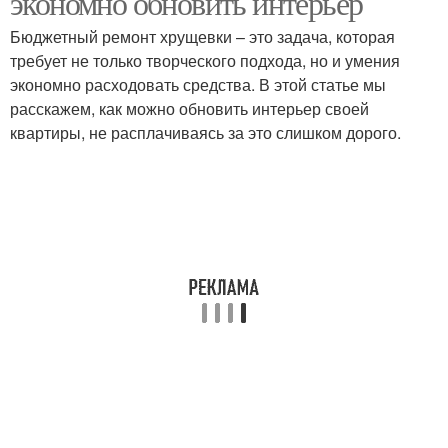
экономно обновить интерьер
Бюджетный ремонт хрущевки – это задача, которая
требует не только творческого подхода, но и умения
экономно расходовать средства. В этой статье мы
Мастера для ремонта
Расходы на ремонт
расскажем, как можно обновить интерьер своей
квартиры, не расплачиваясь за это слишком дорого.
Материалы для
Бюджетные аналоги
ремонта
Ремонт без больших
Современный ремонт
затрат
Советы для
Бюджетные ремонты
бюджетного ремонта