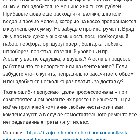
40 кв.м. понадобится не меньше 360 тысяч рублей.
Прибавьте сюда еще расходники: валики, шпатели,
ведра и прочие мелочи, которые на кассе превращаются
в кругленькую сумму. Не забудьте про инструмент. Вряд
ли у вас или даже у знакомых есть весь необходимый
набор: перфоратор, шуруповерт, болгарка, лобзик,
штроборез, паркетка, лазерный уровень и пр.
А если у вас не однушка, а двушка? А если в процессе
работ вы что-то испортите или наклеите криво? Если
забудете что-то купить, неправильно рассчитаете объем
и понадобиться несколько раз платить за доставку?
Такие ошибки допускают даже профессионалы – при
самостоятельном ремонте их просто не избежать. При
найме приличной компании любые нестыковки вам
компенсируют, а в случае самостоятельного ремонта все
непредвиденные траты лягут на вас.
Источник:
https://dizajn-interera.ru-land.com/novosti/kak-
sdelat-remont-bez-deneg-i-rabochih-plan-rabot