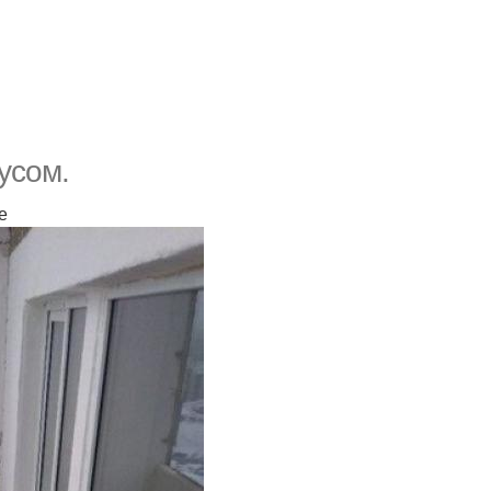
усом.
е