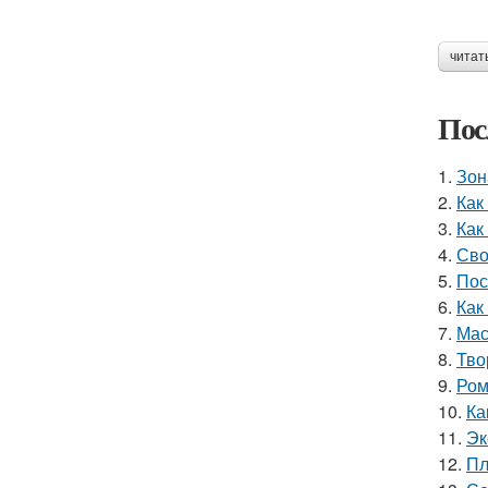
читат
Пос
1.
Зон
2.
Как
3.
Как
4.
Сво
5.
Пос
6.
Как
7.
Мас
8.
Тво
9.
Ром
10.
Ка
11.
Эк
12.
Пл