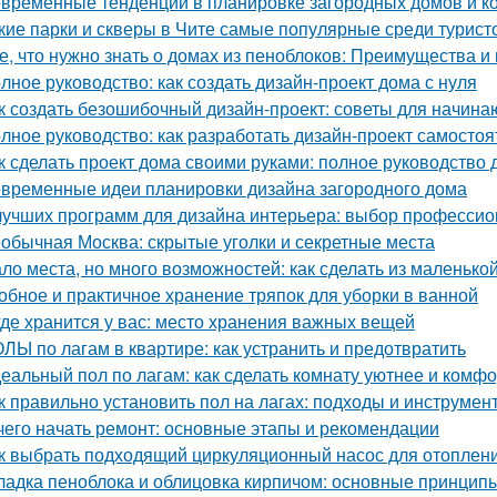
временные тенденции в планировке загородных домов и к
кие парки и скверы в Чите самые популярные среди турист
е, что нужно знать о домах из пеноблоков: Преимущества и
лное руководство: как создать дизайн-проект дома с нуля
к создать безошибочный дизайн-проект: советы для начин
лное руководство: как разработать дизайн-проект самостоя
к сделать проект дома своими руками: полное руководство
временные идеи планировки дизайна загородного дома
лучших программ для дизайна интерьера: выбор професси
обычная Москва: скрытые уголки и секретные места
ло места, но много возможностей: как сделать из маленьк
обное и практичное хранение тряпок для уборки в ванной
где хранится у вас: место хранения важных вещей
ЛЫ по лагам в квартире: как устранить и предотвратить
еальный пол по лагам: как сделать комнату уютнее и комф
к правильно установить пол на лагах: подходы и инструмен
чего начать ремонт: основные этапы и рекомендации
к выбрать подходящий циркуляционный насос для отоплен
ладка пеноблока и облицовка кирпичом: основные принцип