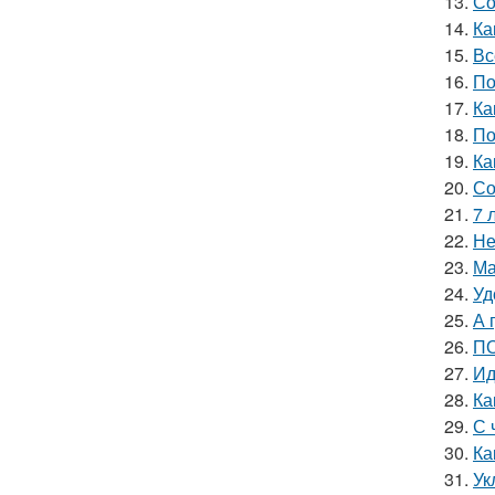
13.
Со
14.
Ка
15.
Вс
16.
По
17.
Ка
18.
По
19.
Ка
20.
Со
21.
7 
22.
Не
23.
Ма
24.
Уд
25.
А 
26.
ПО
27.
Ид
28.
Ка
29.
С 
30.
Ка
31.
Ук