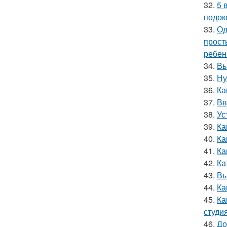
32.
5 
подок
33.
Од
прост
ребен
34.
Вы
35.
Ну
36.
Ка
37.
Вв
38.
Ус
39.
Ка
40.
Ка
41.
Ка
42.
Ка
43.
Вы
44.
Ка
45.
Ка
студи
46.
До