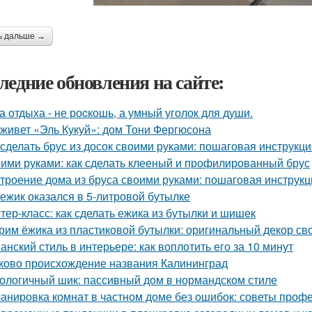
ь дальше →
ледние обновления на сайте:
а отдыха - не роcкошь, а умный уголок для души.
 живет «Эль Кукуй»: дом Тони Фергюсона
 сделать брус из досок своими руками: пошаговая инструкц
ими руками: как сделать клееный и профилированный брус
троение дома из бруса своими руками: пошаговая инструк
 ежик оказался в 5-литровой бутылке
тер-класс: как сделать ежика из бутылки и шишек
рим ёжика из пластиковой бутылки: оригинальный декор св
анский стиль в интерьере: как воплотить его за 10 минут
ково происхождение названия Калининград
ологичный шик: пассивный дом в нормандском стиле
анировка комнат в частном доме без ошибок: советы проф