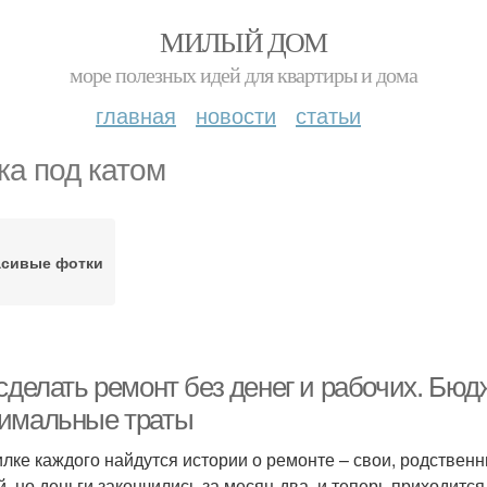
МИЛЫЙ ДОМ
море полезных идей для квартиры и дома
главная
новости
статьи
ка под катом
асивые фотки
 сделать ремонт без денег и рабочих. Бю
имальные траты
илке каждого найдутся истории о ремонте – свои, родственн
й, но деньги закончились за месяц-два, и теперь приходится