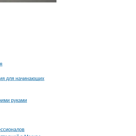
ия
ция для начинающих
оими руками
ессионалов