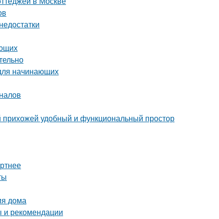
оттеджей в Москве
ов
 недостатки
ающих
тельно
 для начинающих
оналов
ой прихожей удобный и функциональный простор
ортнее
ты
ия дома
ы и рекомендации