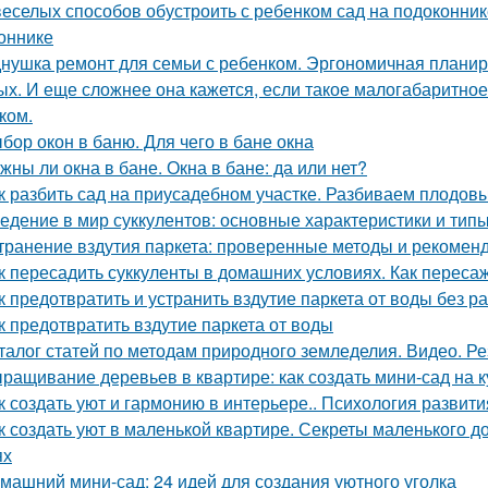
веселых способов обустроить с ребенком сад на подоконник
оннике
нушка ремонт для семьи с ребенком. Эргономичная планир
ых. И еще сложнее она кажется, если такое малогабаритно
ком.
бор окон в баню. Для чего в бане окна
жны ли окна в бане. Окна в бане: да или нет?
к разбить сад на приусадебном участке. Разбиваем плодов
едение в мир суккулентов: основные характеристики и тип
транение вздутия паркета: проверенные методы и рекомен
к пересадить суккуленты в домашних условиях. Как переса
к предотвратить и устранить вздутие паркета от воды без р
к предотвратить вздутие паркета от воды
талог статей по методам природного земледелия. Видео. Р
ращивание деревьев в квартире: как создать мини-сад на к
к создать уют и гармонию в интерьере.. Психология развити
к создать уют в маленькой квартире. Секреты маленького до
ях
машний мини-сад: 24 идей для создания уютного уголка