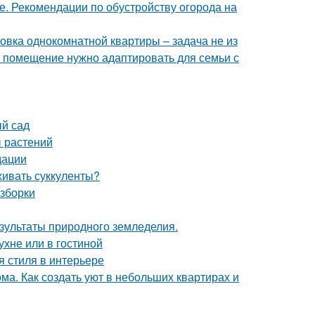
е. Рекомендации по обустройству огорода на
овка однокомнатной квартиры – задача не из
е помещение нужно адаптировать для семьи с
ый сад
ы растений
дации
живать суккуленты?
азборки
езультаты природного земледелия.
ухне или в гостиной
я стиля в интерьере
ма. Как создать уют в небольших квартирах и