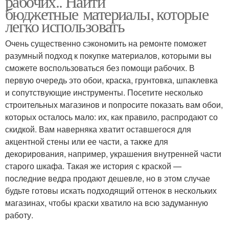
рабочих.. Найти
бюджетные материалы, которые
легко использовать
Очень существенно сэкономить на ремонте поможет
Подходы к ремонту
Быстрый ремонт
разумный подход к покупке материалов, которыми вы
сможете воспользоваться без помощи рабочих. В
первую очередь это обои, краска, грунтовка, шпаклевка
и сопутствующие инструменты. Посетите несколько
Ремонт с нуля
Ремонт в новостройке
строительных магазинов и попросите показать вам обои,
которых осталось мало: их, как правило, распродают со
скидкой. Вам наверняка хватит оставшегося для
акцентной стены или ее части, а также для
декорирования, например, украшения внутренней части
Ремонт в квартире
Ремонт в кредит
старого шкафа. Такая же история с краской —
последние ведра продают дешевле, но в этом случае
будьте готовы искать подходящий оттенок в нескольких
магазинах, чтобы краски хватило на всю задуманную
Кредит на ремонт
Деньги на ремонт
работу.