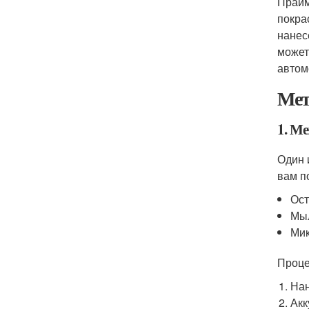
Прайм
покра
нанес
может
автом
Мет
1. М
Один 
вам п
Ост
Мыл
Ми
Проце
Нан
Акк