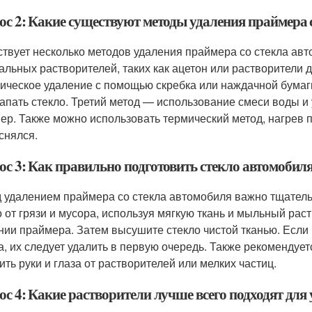
ос 2: Какие существуют методы удаления праймера 
твует несколько методов удаления праймера со стекла ав
альных растворителей, таких как ацетон или растворители 
ическое удаление с помощью скребка или наждачной бумаги
апать стекло. Третий метод — использование смеси воды и 
ер. Также можно использовать термический метод, нагрев 
 снялся.
ос 3: Как правильно подготовить стекло автомобил
 удалением праймера со стекла автомобиля важно тщатель
о от грязи и мусора, используя мягкую ткань и мыльный рас
нии праймера. Затем высушите стекло чистой тканью. Если 
а, их следует удалить в первую очередь. Также рекомендует
ить руки и глаза от растворителей или мелких частиц.
с 4: Какие растворители лучше всего подходят для 