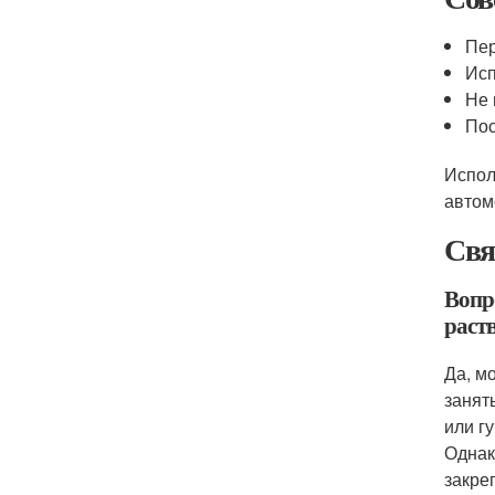
Пер
Исп
Не 
Пос
Испол
автом
Свя
Вопр
раст
Да, м
занят
или г
Однак
закре