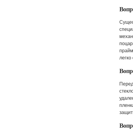
Вопр
Сущес
специ
механ
поцар
прайм
легко
Вопр
Перед
стекл
удале
пленк
защит
Вопро