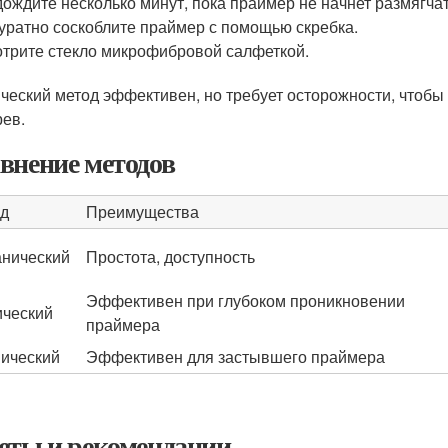
ождите несколько минут, пока праймер не начнет размягчат
уратно соскоблите праймер с помощью скребка.
трите стекло микрофибровой салфеткой.
ческий метод эффективен, но требует осторожности, чтобы 
рев.
внение методов
д
Преимущества
нический
Простота, доступность
Эффективен при глубоком проникновении
ческий
праймера
ический
Эффективен для застывшего праймера
еты и рекомендации