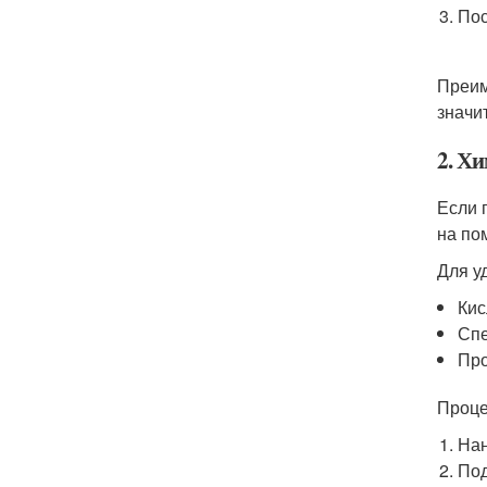
Пос
Преим
значи
2. Х
Если 
на по
Для у
Кис
Спе
Про
Проце
Нан
Под