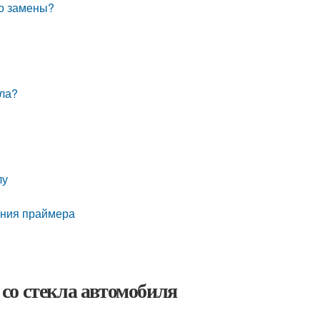
го замены?
кла?
лу
ения праймера
е
со стекла автомобиля