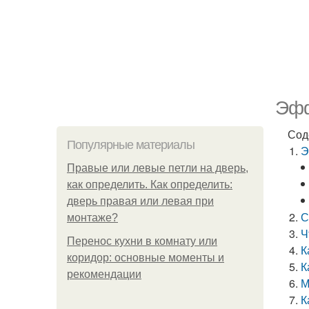
Эфф
Сод
Популярные материалы
Э
Правые или левые петли на дверь,
как определить. Как определить:
дверь правая или левая при
С
монтаже?
Ч
Перенос кухни в комнату или
К
коридор: основные моменты и
К
рекомендации
М
К