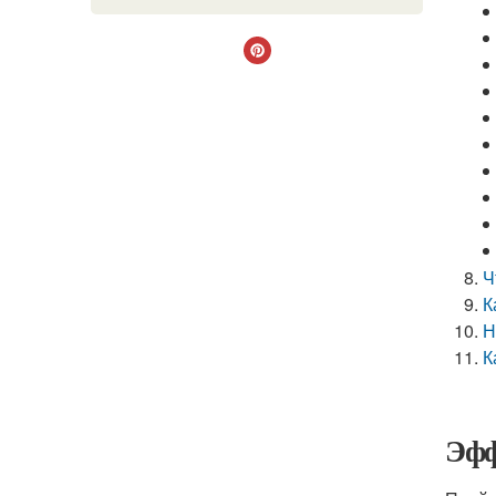
Ч
К
Н
К
Эфф