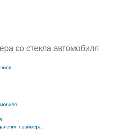
ра со стекла автомобиля
обиля
омобиля
а
удаления праймера