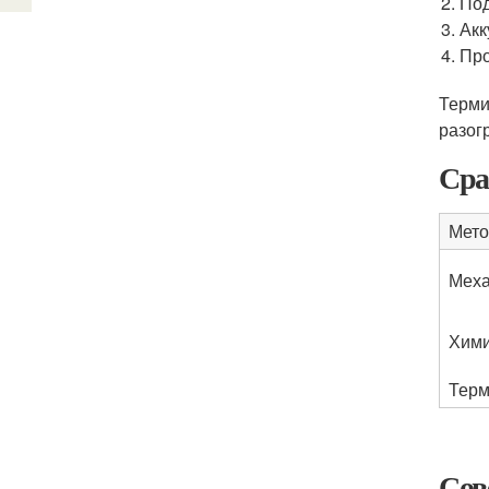
Под
Акк
Про
Терми
разог
Сра
Мето
Меха
Хими
Терм
Сов