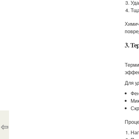
Уда
Тща
Химич
повре
3. Т
Терми
эффек
Для у
Фен
Ми
Скр
Проце
⇦
Нап