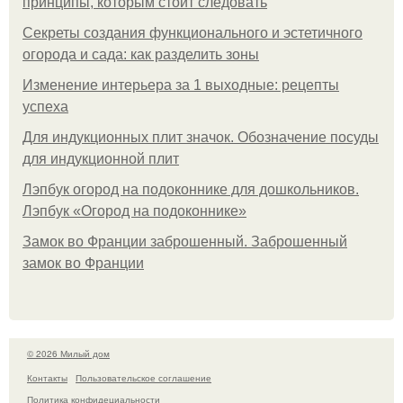
принципы, которым стоит следовать
Секреты создания функционального и эстетичного
огорода и сада: как разделить зоны
Изменение интерьера за 1 выходные: рецепты
успеха
Для индукционных плит значок. Обозначение посуды
для индукционной плит
Лэпбук огород на подоконнике для дошкольников.
Лэпбук «Огород на подоконнике»
Замок во Франции заброшенный. Заброшенный
замок во Франции
© 2026 Милый дом
Контакты
Пользовательское соглашение
Политика конфидециальности