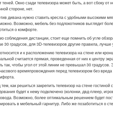
ет теней. Окно сзади телевизора может быть, а вот сбоку от 
чной стороне, нет.
тив дивана нужно ставить кресла с удобными высокими мяг
можно. Возможно, мебель без подлокотников выглядит боле
отиться о комфорте.
о соблюдения дистанции, стоит еще помнить об угле обзор
е 30 градусов, для 3D-телевизоров другие правила, лучше 
 относится и к расположению телевизора на стене или крон
альной считается прямая, проведенная от них к центру экр
ть так, чтобы угол от этой линии не превышал 30 градусов
часового времяпровождения перед телевизором без вреда д
мфорта.
 тем, как решиться закрепить телевизор на стене гостиной 
дования будет к нему подключено (колонки, двд-плеер, игров
ровода. Возможно, более оптимальным решением будет пост
рировать в мебельный гарнитур. Либо же позаботиться о ст