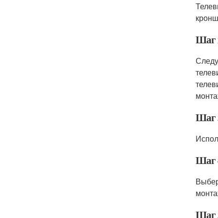
Телев
кронш
Шаг 
Следу
телев
телев
монта
Шаг 
Испол
Шаг 
Выбер
монта
Шаг 