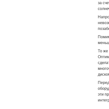
за сч
солне
Напро
невоз
позаб
Помим
меньш
То же
Оптим
сдела
много
диско
Перед
обору
эти п
интег