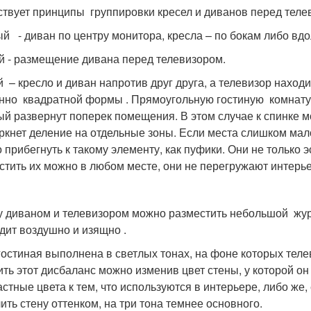
твует принципы группировки кресел и диванов перед теле
й - диван по центру монитора, кресла – по бокам либо вдо
й - размещение дивана перед телевизором.
й – кресло и диван напротив друг друга, а телевизор находи
нно квадратной формы . Прямоугольную гостиную комнату
ый развернут поперек помещения. В этом случае к спинке 
ркнет деление на отдельные зоны. Если места слишком мало
 прибегнуть к такому элементу, как пуфики. Они не только э
стить их можно в любом месте, они не перегружают интерье
 диваном и телевизором можно разместить небольшой журн
дит воздушно и изящно .
гостиная выполнена в светлых тонах, на фоне которых тел
ить этот дисбаланс можно изменив цвет стены, у которой о
астные цвета к тем, что используются в интерьере, либо же
ить стену оттенком, на три тона темнее основного.