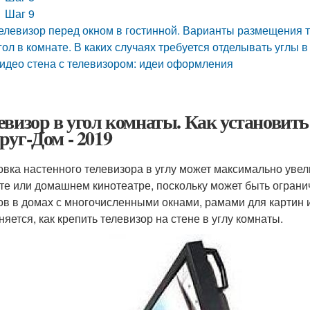
Шаг 9
елевизор перед окном в гостинной. Варианты размещения т
гол в комнате. В каких случаях требуется отделывать углы 
идео стена с телевизором: идеи оформления
евизор в угол комнаты. Как установить
руг-Дом - 2019
овка настенного телевизора в углу может максимально уве
те или домашнем кинотеатре, поскольку может быть ограни
ов в домах с многочисленными окнами, рамами для картин 
няется, как крепить телевизор на стене в углу комнаты.