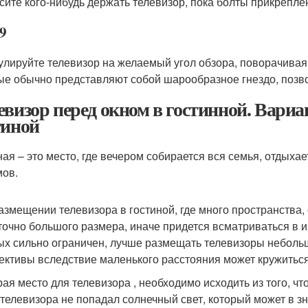
сите кого-нибудь держать телевизор, пока болты прикрепле
9
улируйте телевизор на желаемый угол обзора, поворачивая
ые обычно представляют собой шарообразное гнездо, позв
евизор перед окном в гостинной. Вари
тиной
ная – это место, где вечером собирается вся семья, отдыха
ов.
азмещении телевизора в гостиной, где много пространства,
точно большого размера, иначе придется всматриваться в и
ых сильно ограничен, лучше размещать телевизоры небольш
ективы вследствие маленького расстояния может кружиться
ая место для телевизора , необходимо исходить из того, чт
 телевизора не попадал солнечный свет, который может в з