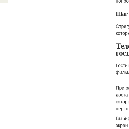
попро
Шаг 
Отрег
котор
Тел
гос
Гости
фильм
При р
доста
котор
персп
Выбир
экран