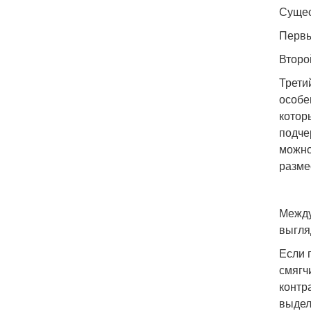
Сущес
Первы
Второ
Трети
особе
котор
подче
можно
разме
Между
выгля
Если 
смягч
контр
выдел