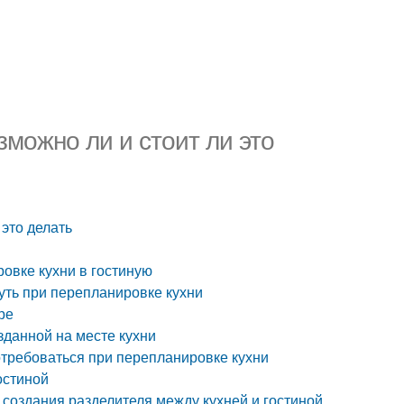
зможно ли и стоит ли это
 это делать
овке кухни в гостиную
уть при перепланировке кухни
ре
зданной на месте кухни
отребоваться при перепланировке кухни
остиной
 создания разделителя между кухней и гостиной