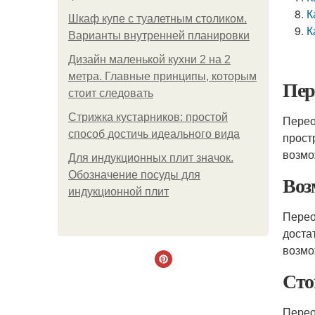
К
Шкаф купе с туалетным столиком.
К
Варианты внутренней планировки
Дизайн маленькой кухни 2 на 2
метра. Главные принципы, которым
Пер
стоит следовать
Стрижка кустарников: простой
Перео
способ достичь идеального вида
прост
возмо
Для индукционных плит значок.
Обозначение посуды для
Воз
индукционной плит
Перео
доста
возмо
Сто
Перео