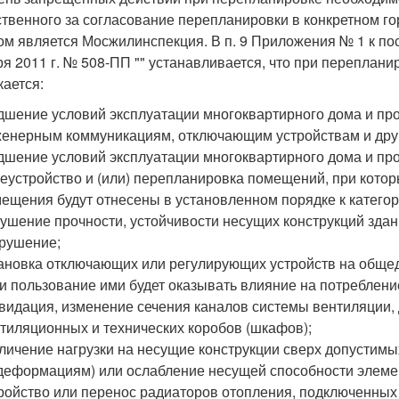
ственного за согласование перепланировки в конкретном го
ом является Мосжилинспекция. В п. 9 Приложения № 1 к п
ря 2011 г. № 508-ПП "" устанавливается, что при перепла
кается:
дшение условий эксплуатации многоквартирного дома и про
енерным коммуникациям, отключающим устройствам и дру
дшение условий эксплуатации многоквартирного дома и пр
еустройство и (или) перепланировка помещений, при кото
ещения будут отнесены в установленном порядке к катего
ушение прочности, устойчивости несущих конструкций здан
рушение;
ановка отключающих или регулирующих устройств на обще
и пользование ими будет оказывать влияние на потреблен
видация, изменение сечения каналов системы вентиляции, 
тиляционных и технических коробов (шкафов);
личение нагрузки на несущие конструкции сверх допустимых
деформациям) или ослабление несущей способности элемен
ройство или перенос радиаторов отопления, подключенных