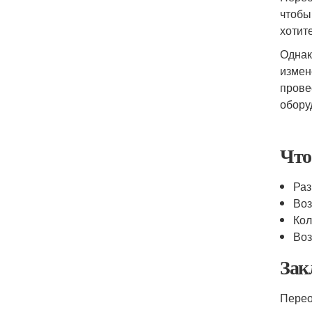
чтобы
хотит
Однак
измен
прове
обору
Что
Раз
Воз
Кол
Воз
Зак
Перео