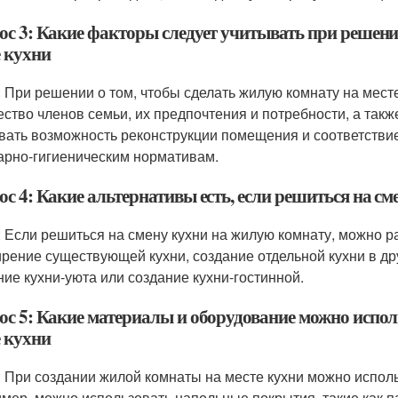
ос 3: Какие факторы следует учитывать при решени
е кухни
: При решении о том, чтобы сделать жилую комнату на мест
ество членов семьи, их предпочтения и потребности, а так
вать возможность реконструкции помещения и соответстви
арно-гигиеническим нормативам.
ос 4: Какие альтернативы есть, если решиться на с
: Если решиться на смену кухни на жилую комнату, можно 
рение существующей кухни, создание отдельной кухни в дру
ние кухни-уюта или создание кухни-гостинной.
ос 5: Какие материалы и оборудование можно испол
е кухни
: При создании жилой комнаты на месте кухни можно испол
мер, можно использовать напольные покрытия, такие как па