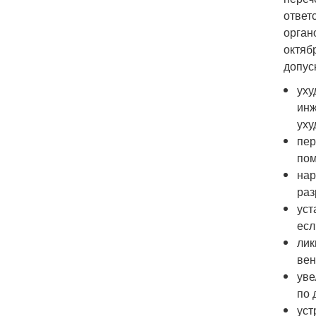
ответ
орган
октяб
допус
уху
инж
уху
пер
пом
нар
раз
уст
есл
лик
вен
уве
по 
уст