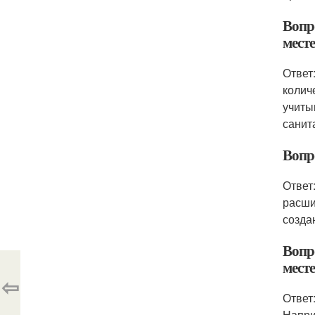
Вопр
мест
Ответ
колич
учиты
санит
Вопр
Ответ
расши
созда
Вопр
мест
⇦
Ответ
Напри