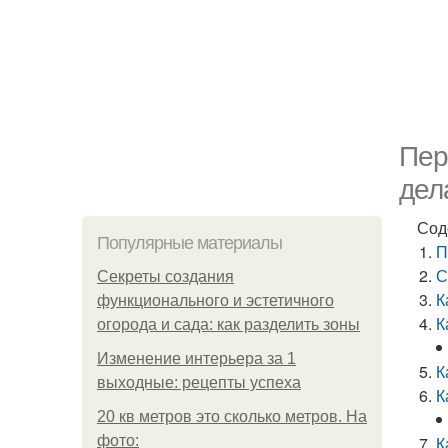
Пер
дел
Сод
Популярные материалы
П
С
Секреты создания
К
функционального и эстетичного
К
огорода и сада: как разделить зоны
Изменение интерьера за 1
К
выходные: рецепты успеха
К
20 кв метров это сколько метров. На
фото:
К