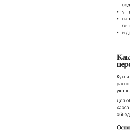
вод
уст
нар
без
и д
Как
пер
Кухня
распо
уютны
Для о
хаоса
объед
Осно