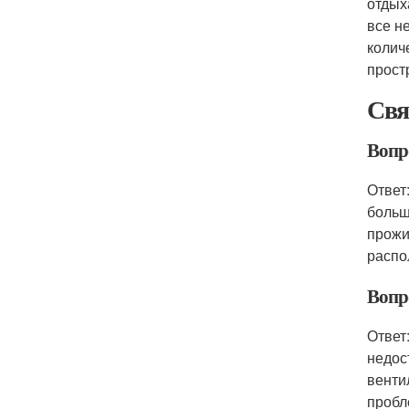
отдых
все н
колич
прост
Свя
Вопро
Ответ
больш
прожи
распо
Вопро
Ответ
недос
венти
пробл