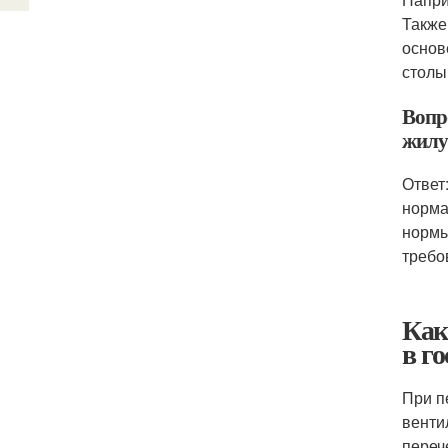
Также
основ
столы
Вопр
жилу
Ответ
норма
нормы
требо
Как
в г
При п
венти
переч