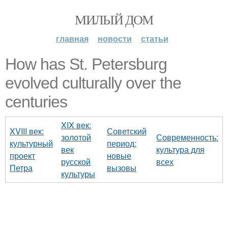
МИЛЫЙ ДОМ
главная
новости
статьи
How has St. Petersburg
evolved culturally over the
centuries
XIX век:
XVIII век:
Советский
золотой
Современность:
культурный
период:
век
культура для
проект
новые
русской
всех
Петра
вызовы
культуры