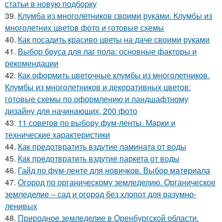
статьи в новую подборку
39.
Клумба из многолетников своими руками. Клумбы из
многолетних цветов фото и готовые схемы
40.
Как посадить красиво цветы на даче своими руками
41.
Выбор бруса для лаг пола: основные факторы и
рекомендации
42.
Как оформить цветочные клумбы из многолетников.
Клумбы из многолетников и декоративных цветов:
готовые схемы по оформлению и ландшафтному
дизайну для начинающих, 200 фото
43.
11 советов по выбору фум-ленты. Марки и
технические характеристики
44.
Как предотвратить вздутие ламината от воды
45.
Как предотвратить вздутие паркета от воды
46.
Гайд по фум-ленте для новичков. Выбор материала
47.
Огород по органическому земледелию. Органическое
земледелие – сад и огород без хлопот для разумно-
ленивых
48.
Природное земледелие в Оренбургской области.