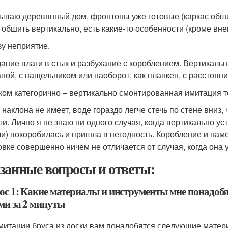
ываю деревянный дом, фронтоны уже готовые (каркас обшит
 обшить вертикально, есть какие-то особенности (кроме вн
зу неприятие.
ание влаги в стык и разбухание с короблением. Вертикальн
аной, с нащельником или наоборот, как планкен, с расстоян
ом категорично – вертикально смонтированная имитация т
 наклона не имеет, воде гораздо легче стечь по стене вниз,
ти. Лично я не знаю ни одного случая, когда вертикально у
и) покоробилась и пришла в негодность. Коробление и нам
овке совершенно ничем не отличается от случая, когда она 
занные вопросы и ответы:
ос 1: Какие материалы и инструменты мне понадобя
ми за 2 минуты
митации бруса из доски вам понадобятся следующие матер