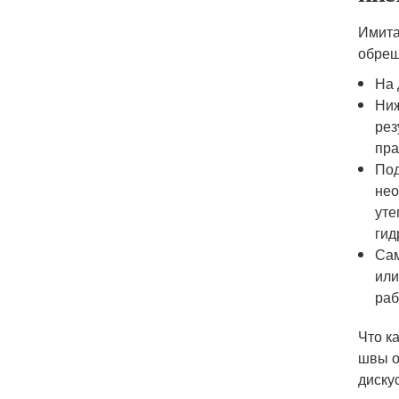
Имита
обреш
На 
Ниж
рез
пра
Под
нео
уте
гид
Сам
или
раб
Что к
швы о
диску