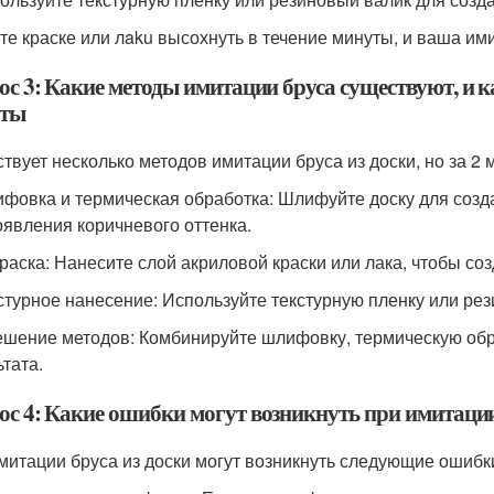
йте краске или лaku высохнуть в течение минуты, и ваша им
с 3: Какие методы имитации бруса существуют, и ка
ты
твует несколько методов имитации бруса из доски, но за 
ифовка и термическая обработка: Шлифуйте доску для созд
оявления коричневого оттенка.
краска: Нанесите слой акриловой краски или лака, чтобы со
кстурное нанесение: Используйте текстурную пленку или ре
ешение методов: Комбинируйте шлифовку, термическую обра
ьтата.
с 4: Какие ошибки могут возникнуть при имитации 
митации бруса из доски могут возникнуть следующие ошибк