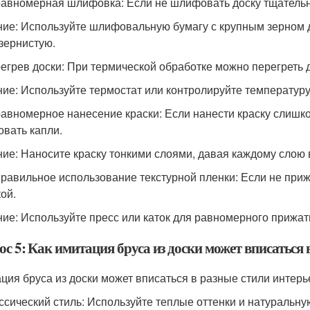
равномерная шлифовка: Если не шлифовать доску тщательн
ие: Используйте шлифовальную бумагу с крупным зерном д
зернистую.
регрев доски: При термической обработке можно перегреть д
ие: Используйте термостат или контролируйте температур
равномерное нанесение краски: Если нанести краску слишко
овать капли.
ие: Наносите краску тонкими слоями, давая каждому слою
правильное использование текстурной пленки: Если не приж
ой.
ие: Используйте пресс или каток для равномерного прижати
с 5: Как имитация бруса из доски может вписаться 
ция бруса из доски может вписаться в разные стили интер
ассический стиль: Используйте теплые оттенки и натуральну