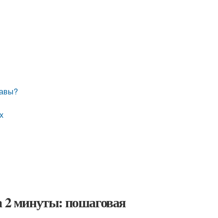
ставы?
х
а 2 минуты: пошаговая