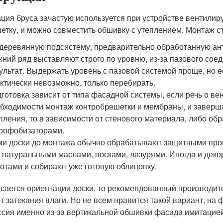
ция бруса зачастую используется при устройстве вентилиру
етку, и можно совместить обшивку с утеплением. Монтаж с
деревянную подсистему, предварительно обработанную ан
ний ряд выставляют строго по уровню, из-за пазового соеди
ультат. Выдержать уровень с пазовой системой проще, но е
ктически невозможно, только перебирать.
готовка зависит от типа фасадной системы, если речь о вен
бходимости монтаж контробрешетки и мембраны, и заверш
пления, то в зависимости от стенового материала, либо об
рофобизаторами.
и доски до монтажа обычно обрабатывают защитными проп
 натуральными маслами, восками, лазурями. Иногда и дек
отами и собирают уже готовую облицовку.
асается ориентации доски, то рекомендованный производит
т затекания влаги. Но не всем нравится такой вариант, на 
ссия именно из-за вертикальной обшивки фасада имитацией