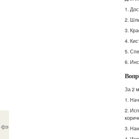
1. До
2. Шл
3. Кр
4. Ки
5. Сп
6. Ин
Вопр
За 2 
1. На
2. Ис
корич
⇦
3. На
4. Ис