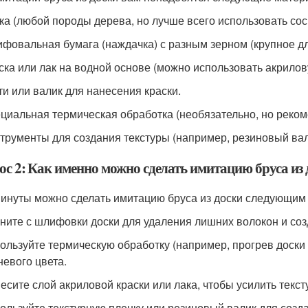
ска (любой породы дерева, но лучше всего использовать сос
ифовальная бумага (наждачка) с разным зерном (крупное д
аска или лак на водной основе (можно использовать акрилов
сти или валик для нанесения краски.
ециальная термическая обработка (необязательно, но реком
струменты для создания текстуры (например, резиновый вал
ос 2: Как именно можно сделать имитацию бруса из 
минуты можно сделать имитацию бруса из доски следующим
чните с шлифовки доски для удаления лишних волокон и со
пользуйте термическую обработку (например, прогрев доск
невого цвета.
несите слой акриловой краски или лака, чтобы усилить тексту
пользуйте текстурную пленку или резиновый валик для соз