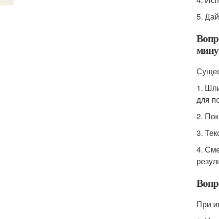
5. Да
Вопро
мину
Сущес
1. Шл
для п
2. По
3. Те
4. См
резул
Вопро
При и