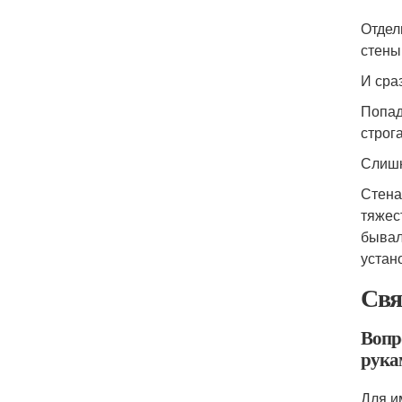
Отдел
стены
И сра
Попад
строг
Слишк
Стена
тяжес
бывал
устан
Свя
Вопр
рука
Для и