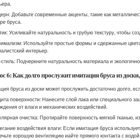
ьера.
дерн: Добавьте современные акценты, такие как металличес
ре бруса.
тик: Усиливайте натуральность и грубую текстуру, чтобы соз
нимализм: Используйте простые формы и сдержанные цвета
алистский интерьер.
о-стиль: Подчеркните натуральность материала и экологично
с 6: Как долго прослужит имитация бруса из доски,
ция бруса из доски может прослужить достаточно долго, ес
щита поверхности: Нанесите слой лака или специального за
ждения от влаги и механических воздействий.
гулярная очистка: Протирайте поверхность мягкой тканью, 
бегание воздействия влаги: Если имитация бруса используе
ечьте хорошую вентиляцию иайте прямого контакта с водой