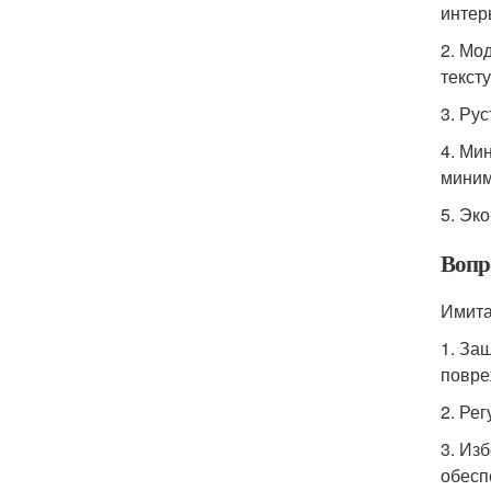
интер
2. Мо
тексту
3. Рус
4. Ми
миним
5. Эк
Вопро
Имита
1. За
повре
2. Ре
3. Из
обесп