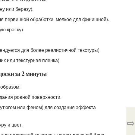
ну или березу).
ля первичной обработки, мелкое для финишной).
ую краску).
ендуется для более реалистичной текстуры).
ик или текстурная пленка).
доски за 2 минуты
 образом:
здания ровной поверхности.
и утюгом или феном) для создания эффекта
⇨
ру и цвет.
дания полосатой текстуры, напоминающей брус.