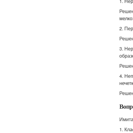
1. Не
Решен
мелко
2. Пе
Решен
3. Не
образ
Решен
4. Не
нечетк
Решен
Вопро
Имита
1. Кл