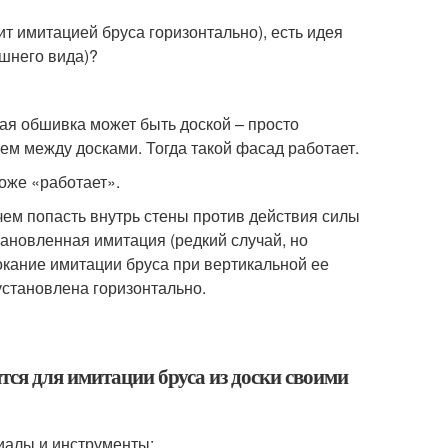
 имитацией бруса горизонтально), есть идея
ешнего вида)?
ая обшивка может быть доской – просто
ием между досками. Тогда такой фасад работает.
оже «работает».
 чем попасть внутрь стены против действия силы
становленная имитация (редкий случай, но
окание имитации бруса при вертикальной ее
установлена горизонтально.
тся для имитации бруса из доски своими
иалы и инструменты: