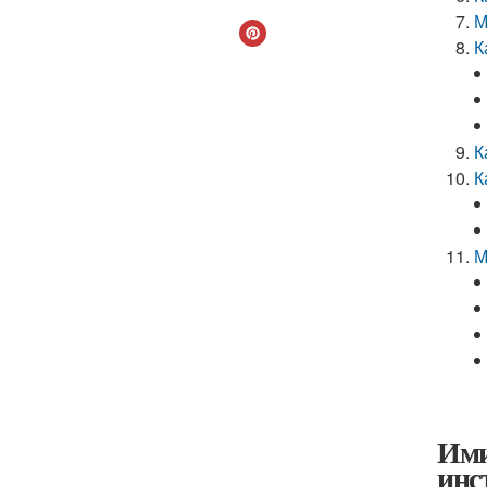
М
К
К
К
М
Ими
инс