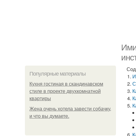
Ими
инс
Сод
Популярные материалы
И
С
Кухня гостиная в скандинавском
К
стиле в проекте двухкомнатной
К
квартиры
К
Жена очень хотела завести собачку,
и что вы думаете.
К