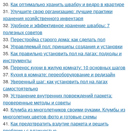
30.
Как оптимально хранить швабру и ведро в квартире
31.
Улучшите свою организацию: лучшие практики
хранения хозяйственного инвентаря
32.
Удобное и эффективное хранение швабры: 7
полезных советов
33.
Перестройка старого дома: как сделать пол
34.
Управляемый пол: принципы создания и установки
35.
Как правильно установить пол на лагах: подходы и
инструменты
36.
Перенос кухни в жилую комнату: 10 основных шагов
37.
Кухня в комнате: переоборудование и редизайн
38.
Уверенный шаг: как установить пол на лагах
самостоятельно
39.
Устранение внутренних повреждений паркета:
проверенные методы и советы
40.
Клумба из многолетников своими руками. Клумбы из
многолетних цветов фото и готовые схемы
41.
Как предотвратить вздутие паркета и решить
проблемы с влажностью