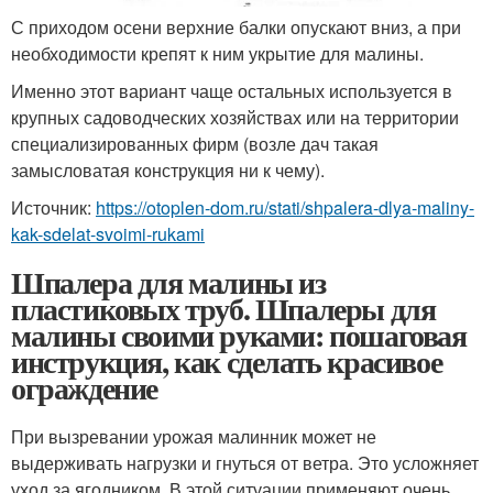
С приходом осени верхние балки опускают вниз, а при
необходимости крепят к ним укрытие для малины.
Именно этот вариант чаще остальных используется в
крупных садоводческих хозяйствах или на территории
специализированных фирм (возле дач такая
замысловатая конструкция ни к чему).
Источник:
https://otoplen-dom.ru/stati/shpalera-dlya-maliny-
kak-sdelat-svoimi-rukami
Шпалера для малины из
пластиковых труб. Шпалеры для
малины своими руками: пошаговая
инструкция, как сделать красивое
ограждение
При вызревании урожая малинник может не
выдерживать нагрузки и гнуться от ветра. Это усложняет
уход за ягодником. В этой ситуации применяют очень