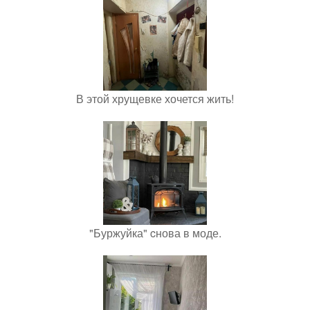
В этой хрущевке хочется жить!
"Буржуйка" cнова в моде.