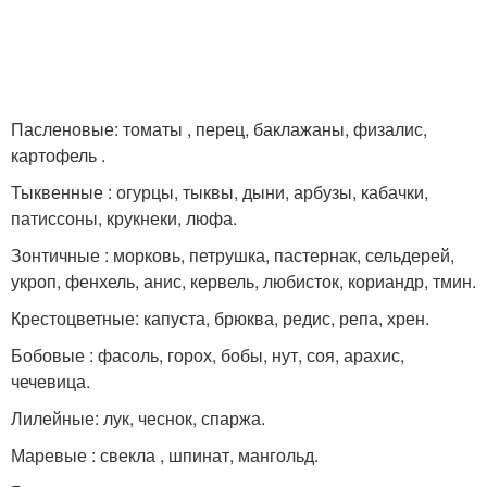
Пасленовые: томаты , перец, баклажаны, физалис,
картофель .
Тыквенные : огурцы, тыквы, дыни, арбузы, кабачки,
патиссоны, крукнеки, люфа.
Зонтичные : морковь, петрушка, пастернак, сельдерей,
укроп, фенхель, анис, кервель, любисток, кориандр, тмин.
Крестоцветные: капуста, брюква, редис, репа, хрен.
Бобовые : фасоль, горох, бобы, нут, соя, арахис,
чечевица.
Лилейные: лук, чеснок, спаржа.
Маревые : свекла , шпинат, мангольд.