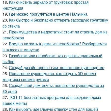
18.
Как очистить зеркало от грунтовки: простая
инструкция
19.
Где можно прогуляться в центре Нальчика
20.
Как быстро и безопасно оттереть засохшую грунтовку
со стекла
21.
Преимущества и недостатки: стоит ли строить дом из
пеноблоков
22.
Вредно ли жить в доме из пеноблоков? Разбираемся
в плюсах и минусах
23.
Газоблоки или пеноблоки: как сделать правильный
выбор
24.
Создай дизайн-проект сам: пошаговое руководство
25.
Пошаговое руководство: как создать 3D проект
квартиры своими руками
26.
Создай свой дом мечты: пошаговое руководство за
30 дней
27.
ТОП-11 бесплатных программ для создания дома
вашей мечты
28.
Как выбрать идеальную отделку стен для вашей