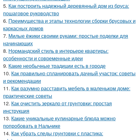
5.
Как построить надежный деревянный дом из бруса:
пошаговое руководство
6.
Преимущества и этапы технологии сборки брусовых и
каркасных домов
7.
Милые ёжики своими руками: простые поделки для
начинающих
8.
Нормандский стиль в интерьере квартиры:
особенности и современные идеи
9.
Какие необычные традиции есть в городе
10.
Как правильно спланировать дачный участок: советы
и рекомендации
11.
Как разумно расставить мебель в маленьком доме:
практические советы
12.
Как очистить зеркало от грунтовки: простая
инструкция
13.
Какие уникальные кулинарные блюда можно
попробовать в Нальчике
14.
Как убрать следы грунтовки с пластика: