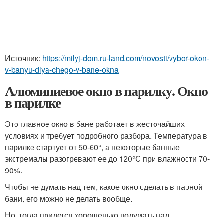
Источник:
https://milyj-dom.ru-land.com/novosti/vybor-okon-
v-banyu-dlya-chego-v-bane-okna
Алюминиевое окно в парилку. Окно
в парилке
Это главное окно в бане работает в жесточайших
условиях и требует подробного разбора. Температура в
парилке стартует от 50-60°, а некоторые банные
экстремалы разогревают ее до 120°С при влажности 70-
90%.
Чтобы не думать над тем, какое окно сделать в парной
бани, его можно не делать вообще.
Но, тогда придется хорошенько подумать над