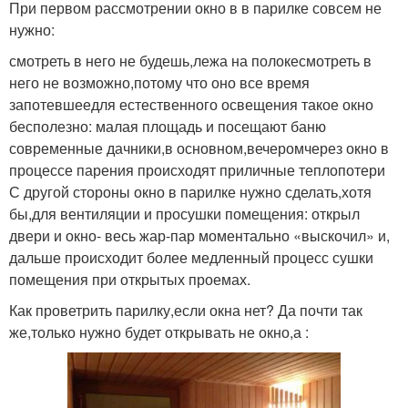
При первом рассмотрении окно в в парилке совсем не
нужно:
смотреть в него не будешь,лежа на полокесмотреть в
него не возможно,потому что оно все время
запотевшеедля естественного освещения такое окно
бесполезно: малая площадь и посещают баню
современные дачники,в основном,вечеромчерез окно в
процессе парения происходят приличные теплопотери
С другой стороны окно в парилке нужно сделать,хотя
бы,для вентиляции и просушки помещения: открыл
двери и окно- весь жар-пар моментально «выскочил» и,
дальше происходит более медленный процесс сушки
помещения при открытых проемах.
Как проветрить парилку,если окна нет? Да почти так
же,только нужно будет открывать не окно,а :