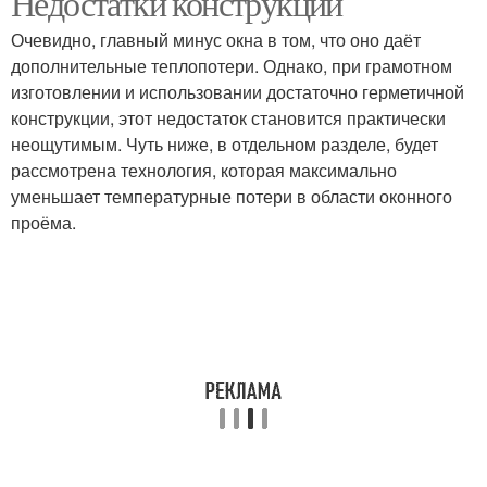
Недостатки конструкции
Очевидно, главный минус окна в том, что оно даёт
дополнительные теплопотери. Однако, при грамотном
изготовлении и использовании достаточно герметичной
Окно в бане
Окна в комнате
конструкции, этот недостаток становится практически
неощутимым. Чуть ниже, в отдельном разделе, будет
рассмотрена технология, которая максимально
уменьшает температурные потери в области оконного
Окно в помещениях
Требования к окнам
проёма.
Аргументы за окно
Окно в предбаннике
Окна из дерева
Дерева для окон