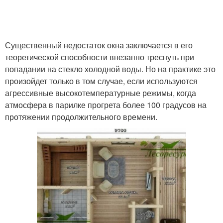
Цены на деревянные
Пластиковые окна
окна
Существенный недостаток окна заключается в его
теоретической способности внезапно треснуть при
попадании на стекло холодной воды. Но на практике это
произойдет только в том случае, если используются
Алюминиевое окно
Банное окно
агрессивные высокотемпературные режимы, когда
атмосфера в парилке прогрета более 100 градусов на
протяжении продолжительного времени.
Окно для сауны
Окна для парилки
Деревянные окна
Окна в срубе