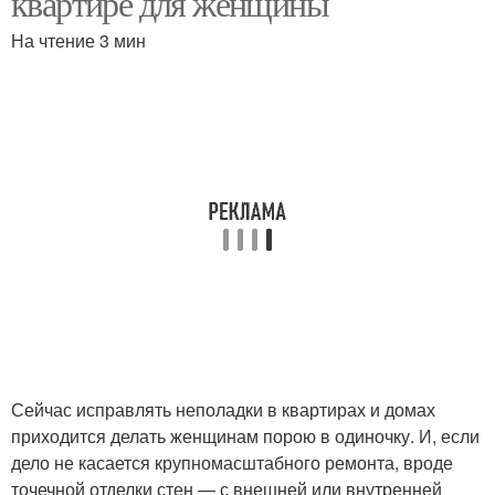
квартире для женщины
На чтение 3 мин
Окна в парилке
Руки для окон
Замазка для окон
Окна на зиму
Герметик для
Герметик для окон
деревянных окон
Сейчас исправлять неполадки в квартирах и домах
приходится делать женщинам порою в одиночку. И, если
Герметики для
Затирка для
дело не касается крупномасштабного ремонта, вроде
деревянных рам
деревянных окон
точечной отделки стен — с внешней или внутренней