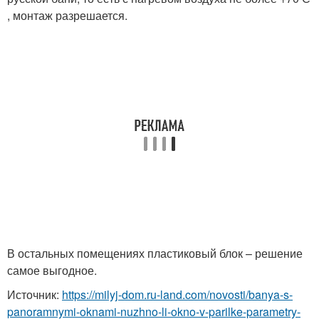
, монтаж разрешается.
В остальных помещениях пластиковый блок – решение
самое выгодное.
Источник:
https://milyj-dom.ru-land.com/novosti/banya-s-
panoramnymi-oknami-nuzhno-li-okno-v-parilke-parametry-