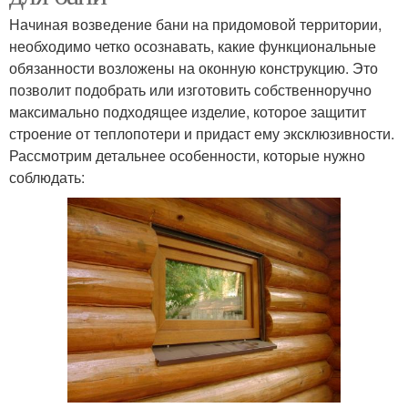
Начиная возведение бани на придомовой территории,
необходимо четко осознавать, какие функциональные
обязанности возложены на оконную конструкцию. Это
Пластиковые окна
Требования к окнам
позволит подобрать или изготовить собственноручно
максимально подходящее изделие, которое защитит
строение от теплопотери и придаст ему эксклюзивности.
Рассмотрим детальнее особенности, которые нужно
Аргументы за окно
Окна в парилке
соблюдать:
Двери в бане
Окно в предбаннике
Окно в парилку
Банное окно