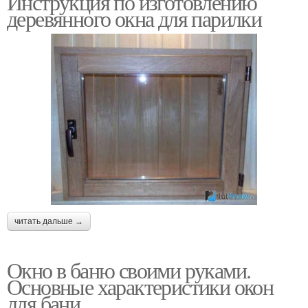
Инструкция по изготовлению
деревянного окна для парилки
Окна для бани
Окно в парилке
Подоконник в бане
Панорамное окно
Пластиковое окно
Окна из дерева
читать дальше →
Окно в баню своими руками.
Цены на деревянные
Основные характеристики окон
Дерева для окон
окна
для бани