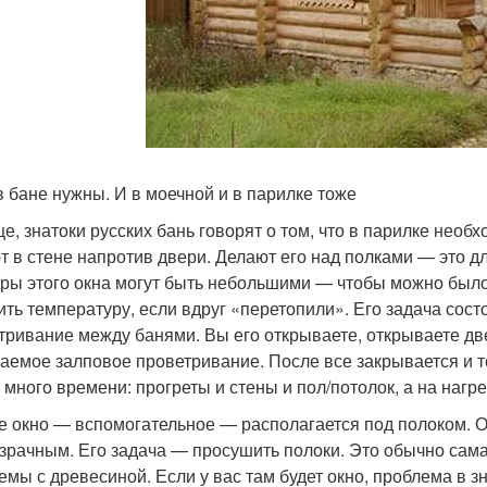
в бане нужны. И в моечной и в парилке тоже
е, знатоки русских бань говорят о том, что в парилке нео
т в стене напротив двери. Делают его над полками — это дл
ры этого окна могут быть небольшими — чтобы можно было 
ить температуру, если вдруг «перетопили». Его задача сост
тривание между банями. Вы его открываете, открываете две
аемое залповое проветривание. После все закрывается и т
 много времени: прогреты и стены и пол/потолок, а на нагр
е окно — вспомогательное — располагается под полоком. 
зрачным. Его задача — просушить полоки. Это обычно сама
емы с древесиной. Если у вас там будет окно, проблема в з