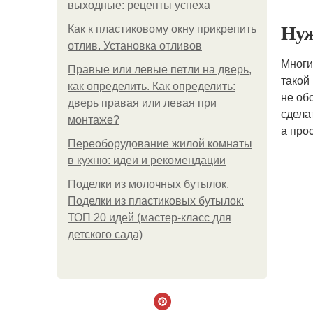
выходные: рецепты успеха
Нуж
Как к пластиковому окну прикрепить
отлив. Установка отливов
Многи
Правые или левые петли на дверь,
такой
как определить. Как определить:
не об
дверь правая или левая при
сдела
монтаже?
а про
Переоборудование жилой комнаты
в кухню: идеи и рекомендации
Поделки из молочных бутылок.
Поделки из пластиковых бутылок:
ТОП 20 идей (мастер-класс для
детского сада)