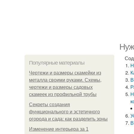
Нуж
Сод
Популярные материалы
Н
К
Чертежи и размеры скамейки из
В
металла своими руками. Схемы,
Р
чертежи и размеры садовых
Н
скамеек из профильной трубы
к
Секреты создания
функционального и эстетичного
У
огорода и сада: как разделить зоны
В
Изменение интерьера за 1