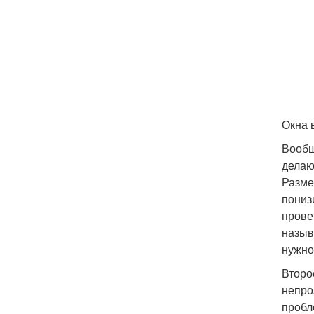
Окна 
Вообщ
делаю
Разме
пониз
прове
назыв
нужно
Второ
непро
пробл