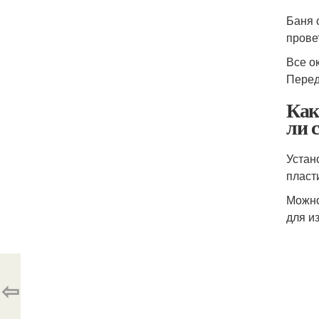
Баня 
прове
Все о
Перед
Как
ли 
Устан
пласт
Можно
для и
⇦