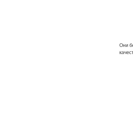
Они б
качес