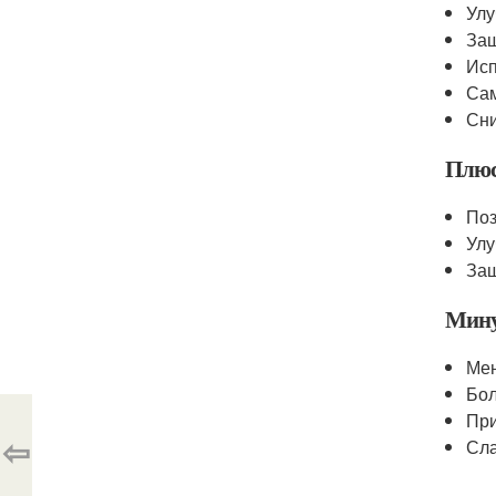
Улу
Защ
Исп
Сам
Сни
Плю
Поз
Улу
Защ
Мин
Мен
Бол
При
⇦
Сла