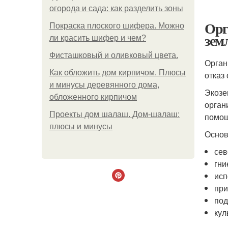
огорода и сада: как разделить зоны
Орг
Покраска плоского шифера. Можно
зем
ли красить шифер и чем?
Фисташковый и оливковый цвета.
Орган
Как обложить дом кирпичом. Плюсы
отказ
и минусы деревянного дома,
Экозе
обложенного кирпичом
орган
Проекты дом шалаш. Дом-шалаш:
помощ
плюсы и минусы
Основ
сев
гни
исп
при
под
кул