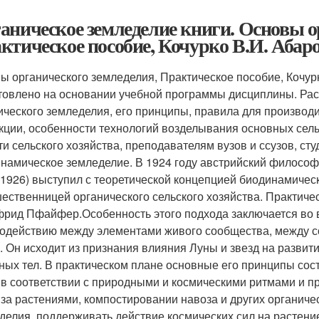
аническое земледелие книги. Основы о
ктическое пособие, Кочурко В.И. Абаров
ы органического земледелия, Практическое пособие, Кочурко
товлено на основании учебной программы дисциплины. Рас
ического земледелия, его принципы, правила для произво
кции, особенности технологий возделывания основных сел
ти сельского хозяйства, преподавателям вузов и ссузов, с
намическое земледелие. В 1924 году австрийский филосо
-1926) выступил с теоретической концепцией биодинамическ
ественницей органического сельского хозяйства. Практичес
рид Пфайфер.Особенность этого подхода заключается во 
одействию между элементами живого сообщества, между 
. Он исходит из признания влияния Луны и звезд на развит
ных тел. В практическом плане основные его принципы сос
 в соответствии с природными и космическими ритмами и 
 за растениями, компостировании навоза и других органич
делия, поддерживать действие космических сил на растени