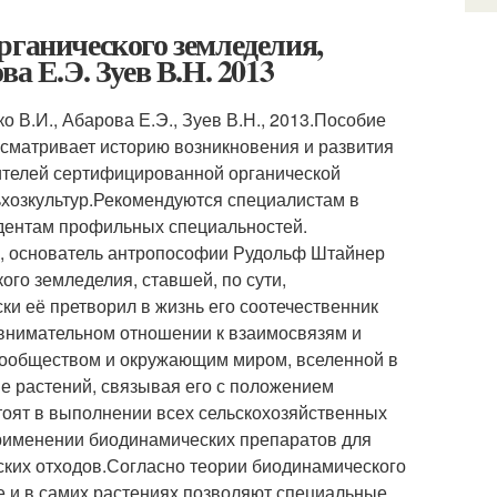
рганического земледелия,
а Е.Э. Зуев В.Н. 2013
 В.И., Абарова Е.Э., Зуев В.Н., 2013.Пособие
сматривает историю возникновения и развития
дителей сертифицированной органической
ьхозкультур.Рекомендуются специалистам в
тудентам профильных специальностей.
ф, основатель антропософии Рудольф Штайнер
ого земледелия, ставшей, по сути,
ки её претворил в жизнь его соотечественник
внимательном отношении к взаимосвязям и
сообществом и окружающим миром, вселенной в
ие растений, связывая его с положением
тоят в выполнении всех сельскохозяйственных
применении биодинамических препаратов для
еских отходов.Согласно теории биодинамического
е и в самих растениях позволяют специальные