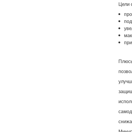
Цели 
про
под
уве
мак
при
Плюс
позво
улучш
защищ
испол
самод
снижа
Мину