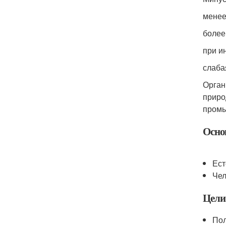
менее
более
при и
слаба
Орган
приро
промы
Осно
Ест
Чел
Цели
Пол