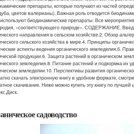
намические препараты, которые получают из частей опреде
дуба, цветов валерианы). Важная роль отводится биодинам
 используют биодинамические препараты. Все мероприяти
родия, «соответствующего природе». СОДЕРЖАНИЕ. Введен
ического направления в сельском хозяйстве.2. Обзор альте
ического сельского хозяйства в мире.4. Принципы органичес
ческие аспекты ведения органического земледелия.5. Пра
ической продукции.6. Защита растений в органическом зем
ического земледелия.8. Питание растений и подкормка их у
ическом земледелии.10. Перспективы развития органическо
атно скачать электронную книгу в удобном формате, смотреть 
атное скачивание. Ниже можно купить эту книгу по лучшей це
кс.Диск.
аническое садоводство