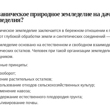
аническое природное земледелие на дач
леделия?
ическое земледелие заключается в бережном отношении к
 от глубокой обработки земли и синтетических соединений
мледелие основано на естественном и свободном взаимодей
ических остатков. Человек при такой организации земледел
ником.
ные принципы:
ооборот;
ение растительных остатков;
ользование отходов сельскохозяйственных культур;
менение навоза;
держание естественного плодородия грунта;
ьтивирование почвы.