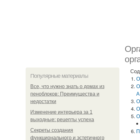
Орг
орг
Сод
Популярные материалы
О
О
Все, что нужно знать о домах из
А
пеноблоков: Преимущества и
О
недостатки
О
Изменение интерьера за 1
О
выходные: рецепты успеха
Секреты создания
П
функционального и эстетичного