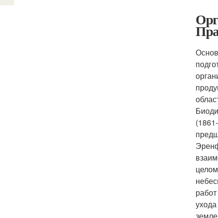
Орг
Пра
Основ
подго
орган
проду
облас
Биоди
(1861
предш
Эренф
взаим
целом
небес
работ
ухода
земле