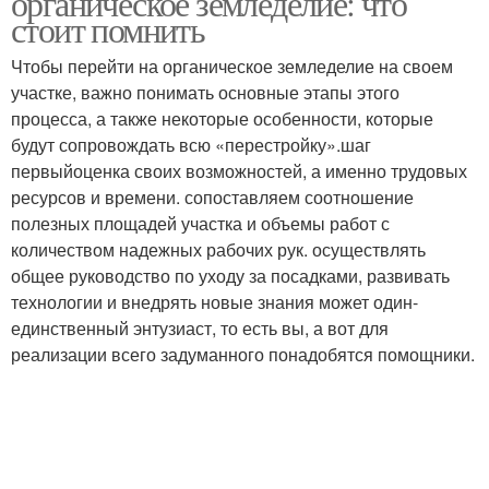
органическое земледелие: что
продукции
стоит помнить
Чтобы перейти на органическое земледелие на своем
Земледелия в мировой
участке, важно понимать основные этапы этого
Земледелия на даче
практике
процесса, а также некоторые особенности, которые
будут сопровождать всю «перестройку».шаг
первыйоценка своих возможностей, а именно трудовых
ресурсов и времени. сопоставляем соотношение
Земледелие на дачном
Земледелие на даче
полезных площадей участка и объемы работ с
участке
количеством надежных рабочих рук. осуществлять
общее руководство по уходу за посадками, развивать
технологии и внедрять новые знания может один-
Земледелие без
Органическое
единственный энтузиаст, то есть вы, а вот для
вспашки
садоводство
реализации всего задуманного понадобятся помощники.
Земледелие на
Земледелия в россии
собственном огороде