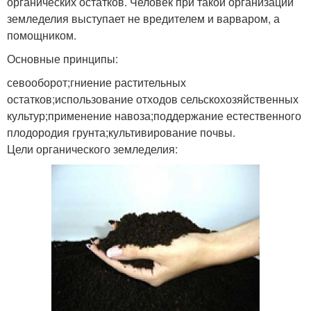
органических остатков. Человек при такой организации
земледелия выступает не вредителем и варваром, а
помощником.
Основные принципы:
севооборот;гниение растительных
остатков;использование отходов сельскохозяйственных
культур;применение навоза;поддержание естественного
плодородия грунта;культивирование почвы.
Цели органического земледелия: