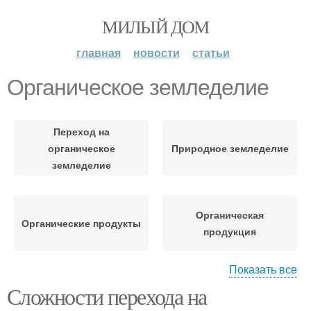
МИЛЫЙ ДОМ
главная
новости
статьи
Органическое земледелие
Переход на
органическое
Природное земледелие
земледелие
Органическая
Органические продукты
продукция
Показать все
Требования к
Сложности перехода на
Земледелие на садовом
органической
участке