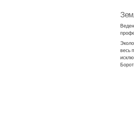
Зем
Веден
профе
Эколо
весь 
исклю
Борот