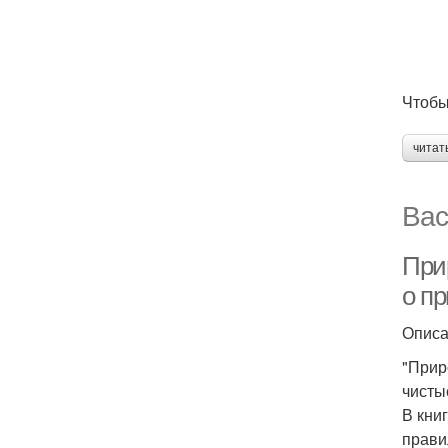
Чтобы
читат
Вас
Прир
о п
Опис
"Прир
чисты
В кни
прави