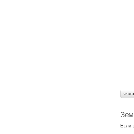
читат
Зем
Если 