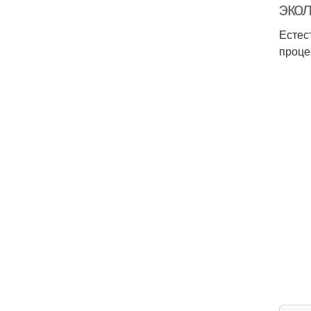
эко
Естес
проце