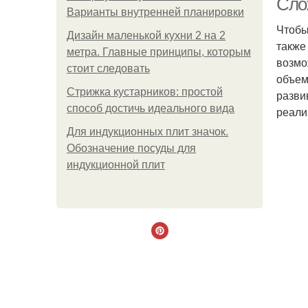
Сло
Варианты внутренней планировки
Чтобы
Дизайн маленькой кухни 2 на 2
также
метра. Главные принципы, которым
возмо
стоит следовать
объем
Стрижка кустарников: простой
разви
способ достичь идеального вида
реали
Для индукционных плит значок.
Обозначение посуды для
индукционной плит