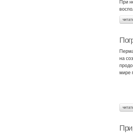
При н
воспо
читат
Пог
Перма
на со
продо
мире 
читат
При