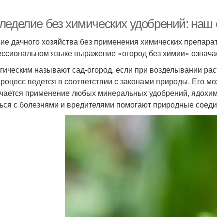
леделие без химических удобрений: наш
ие дачного хозяйства без применения химических препарат
ссиональном языке выражение «огород без химии» означает
гическим называют сад-огород, если при возделывании ра
процесс ведется в соответствии с законами природы. Его мо
чается применение любых минеральных удобрений, ядохимик
ься с болезнями и вредителями помогают природные соеди