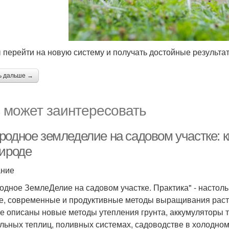
 перейти на новую систему и получать достойные результат
ь дальше →
 может заинтересовать
одное земледелие на садовом участке: кн
рироде
ание
одное ЗемлеДелие на садовом участке. Практика" - настол
е, современные и продуктивные методы выращивания раст
ге описаны новые методы утепления грунта, аккумуляторы те
льных теплиц, поливных системах, садоводстве в холодном и