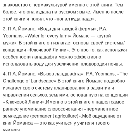
знакомство с пермакультурой именно с этой книги. Тем
более, что она издана на русском языке. Именно после
этой книги я понял, что «попал куда надо».
3. П.А. Йоманс, «Вода для каждой фермы»; P.A.
Yeomans, «Water for every farm».Йоманс — крутой
мужик! В этой книге он излагает основы своей системы/
концепции «Ключевой Линии». Это про то, как используя
особенности ландшафта можно эффективно
использовать воду для увеличения плодородия почвы.
4. П.А. Йоманс, «Вызов ландшафта»; P.A. Yeomans, «The
Challenge of Landscape».В этой книге Йоманс подробно
излагает свою систему планирования в развитии и
управлении сельхоз. землями, основанную на концепции
«Ключевой Линии».Именно в этой книге я нашел самое
раннее упоминание словосочетания «перманентное
земледелие (permanent agriculture)».Моё ощущение от
книг Йоманса — это как учиться у учителя твоего
учителя.