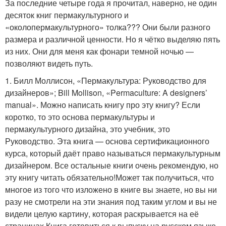
За последние четыре года я прочитал, наверно, не один
десяток книг пермакультурного и
«околопермакультурного» толка??? Они были разного
размера и различной ценности. Но я чётко выделяю пять
из них. Они для меня как фонари темной ночью —
позволяют видеть путь.
1. Билл Моллисон, «Пермакультура: Руководство для
дизайнеров»; Bill Mollison, «Permaculture: A designers’
manual». Можно написать книгу про эту книгу? Если
коротко, то это основа пермакультуры и
пермакультурного дизайна, это учебник, это
Руководство. Эта книга — основа сертификационного
курса, который даёт право называться пермакультурным
дизайнером. Все остальные книги очень рекомендую, но
эту книгу читать обязательно!Может так получиться, что
многое из того что изложено в книге вы знаете, но вы ни
разу не смотрели на эти знания под таким углом и вы не
видели целую картину, которая раскрывается на её
страницах.Книга готовиться к выпуску на русском языке.