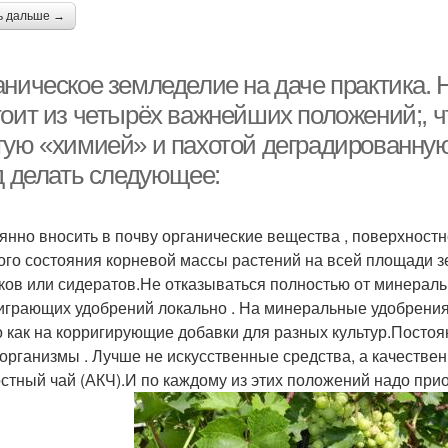
ь дальше →
аническое земледелие на даче практика. 
тоит из четырёх важнейших положений;, 
тую «химией» и пахотой деградированную 
од делать следующее:
янно вносить в почву органические вещества , поверхностн
ого состояния корневой массы растений на всей площади зе
ков или сидератов.Не отказываться полностью от минераль
играющих удобрений локально . На минеральные удобрения с
о как на корригирующие добавки для разных культур.Пост
организмы . Лучше не искусственные средства, а качестве
стный чай (АКЧ).И по каждому из этих положений надо прио