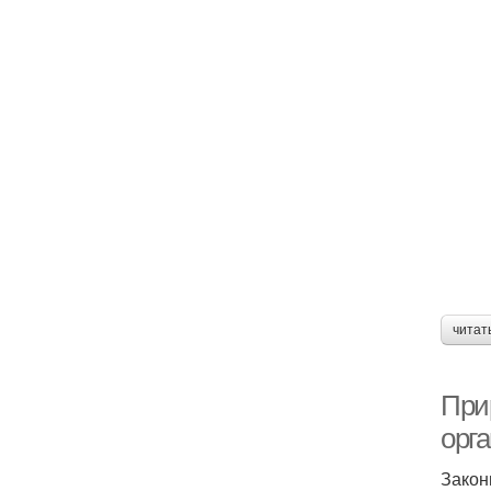
читат
При
орг
Закон