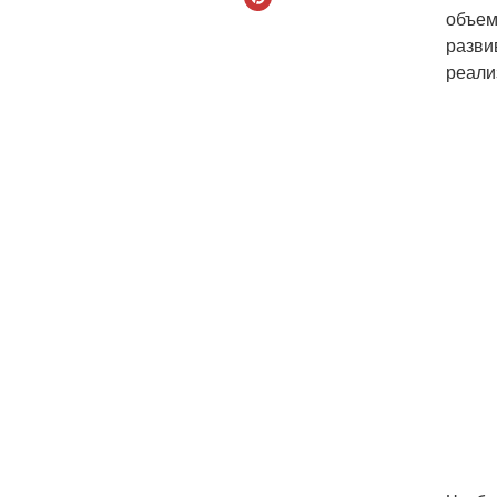
объем
разви
реали