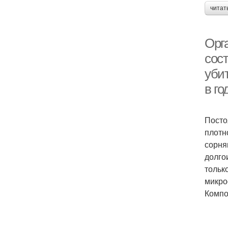
читат
Орг
сос
уби
в г
Посто
плотн
сорня
долго
тольк
микро
Компо