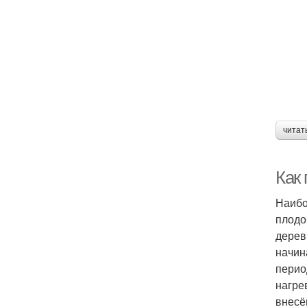
читат
Как
Наибо
плодо
дерев
начин
перио
нагре
внесё