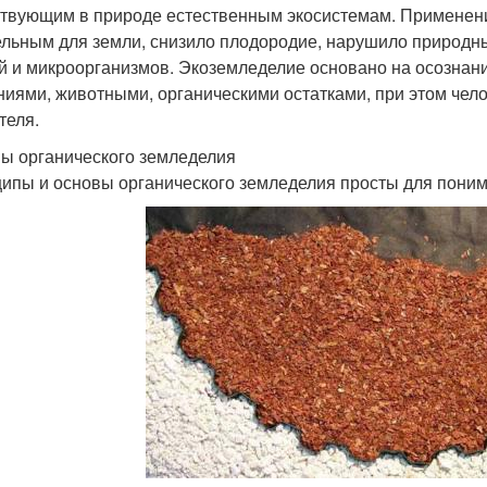
твующим в природе естественным экосистемам. Применение
ельным для земли, снизило плодородие, нарушило природный
й и микроорганизмов. Экоземледелие основано на осознан
ниями, животными, органическими остатками, при этом чело
теля.
ы органического земледелия
ипы и основы органического земледелия просты для пони