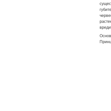
сущес
губит
черве
расте
вреди
Основ
Принц