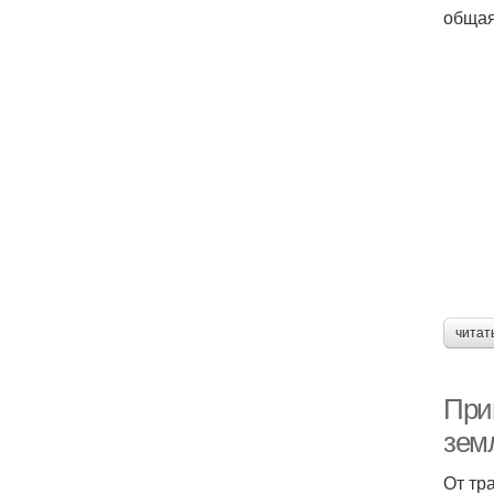
общая
читат
При
земл
От тр