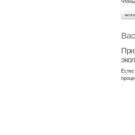
Чтобы
читат
Вас
При
эко
Естес
проце