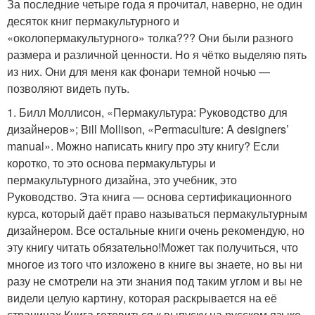
За последние четыре года я прочитал, наверно, не один
десяток книг пермакультурного и
«околопермакультурного» толка??? Они были разного
размера и различной ценности. Но я чётко выделяю пять
из них. Они для меня как фонари темной ночью —
позволяют видеть путь.
1. Билл Моллисон, «Пермакультура: Руководство для
дизайнеров»; Bill Mollison, «Permaculture: A designers’
manual». Можно написать книгу про эту книгу? Если
коротко, то это основа пермакультуры и
пермакультурного дизайна, это учебник, это
Руководство. Эта книга — основа сертификационного
курса, который даёт право называться пермакультурным
дизайнером. Все остальные книги очень рекомендую, но
эту книгу читать обязательно!Может так получиться, что
многое из того что изложено в книге вы знаете, но вы ни
разу не смотрели на эти знания под таким углом и вы не
видели целую картину, которая раскрывается на её
страницах.Книга готовиться к выпуску на русском языке.