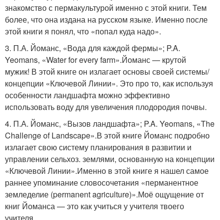
знакомство с пермакультурой именно с этой книги. Тем
более, что она издана на русском языке. Именно после
этой книги я понял, что «попал куда надо».
3. П.А. Йоманс, «Вода для каждой фермы»; P.A.
Yeomans, «Water for every farm».Йоманс — крутой
мужик! В этой книге он излагает основы своей системы/
концепции «Ключевой Линии». Это про то, как используя
особенности ландшафта можно эффективно
использовать воду для увеличения плодородия почвы.
4. П.А. Йоманс, «Вызов ландшафта»; P.A. Yeomans, «The
Challenge of Landscape».В этой книге Йоманс подробно
излагает свою систему планирования в развитии и
управлении сельхоз. землями, основанную на концепции
«Ключевой Линии».Именно в этой книге я нашел самое
раннее упоминание словосочетания «перманентное
земледелие (permanent agriculture)».Моё ощущение от
книг Йоманса — это как учиться у учителя твоего
учителя.