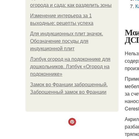
огорода и сада: как разделить зоны
К
Изменение интерьера за 1
выходные: рецепты успеха
Мож
Для индукционных плит значок.
ДС
Обозначение посуды для
индукционной плит
Нельз
Лэпбук огород на подоконнике для
содер
дошкольников. Лэпбук «Огород на
произв
подоконнике»
Приме
Замок во Франции заброшенный.
мебел
Заброшенный замок во Франции
за сч
нанос
Ceresit
Акрил
разба
тряпк