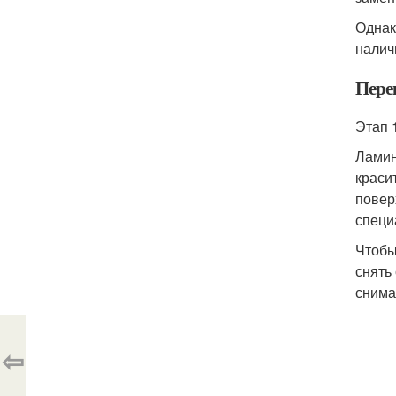
Однак
налич
Пере
Этап 
Ламин
краси
повер
специ
Чтобы
снять
снима
⇦