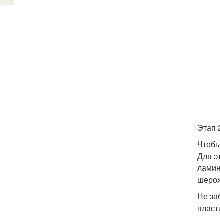
Этап 
Чтобы
Для э
ламин
шерох
Не за
пласт