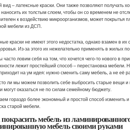
й вид – латексные краски. Они также позволяют получать х
 наносить их толстым слоем, чтобы он со временем не отсло
вителен к воздействию микроорганизмов, может покрытья пл
ной мебели из ДСП.
ные краски не имеют этого недостатка, однако взамен в их 
доровья. Из-за этого их нежелательно применять в жилых п
ы часто ловим себя на том, что хочется чего-то нового в п
хности лежит простейший способ – перестановка мебели. Но
 приходит на ум идея: нужно сменить саму мебель, а не её 
сто ли мы можем позволить себе выбросить старые вещи и 
и могут оказаться не по силам семейному бюджету.
аем гораздо более экономный и простой способ изменить и
ска старой мебели.
 покрасить мебель из ламинированного
инированную мебель своими руками