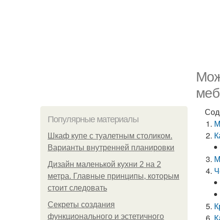
Мож
меб
Сод
Популярные материалы
М
К
Шкаф купе с туалетным столиком.
Варианты внутренней планировки
М
Дизайн маленькой кухни 2 на 2
Ч
метра. Главные принципы, которым
стоит следовать
Секреты создания
К
функционального и эстетичного
К