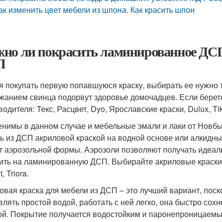
ак изменить цвет мебели из шпона. Как красить шпон
но ли покрасить ламинированное ДСП.
П
я покупать первую попавшуюся краску, выбирать ее нужно
жанием свинца подорвут здоровье домочадцев. Если берет
одителя: Текс, Расцвет, Dyo, Ярославские краски, Dulux, Tik
нимы в данном случае и мебельные эмали и лаки от Новбыт
ь из ДСП акриловой краской на водной основе или алкидны
ет аэрозольной формы. Аэрозоли позволяют получать идеал
ить на ламинированную ДСП. Выбирайте акриловые краски т
, Triora.
овая краска для мебели из ДСП – это лучший вариант, поск
влять простой водой, работать с ней легко, она быстро сох
ой. Покрытие получается водостойким и паронепроницаемы