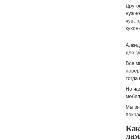
Друго
нужно
чувст
кухон
Алкид
для з
Все м
повер
тогда
Но ча
мебел
Мы зн
покра
Как
лам