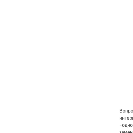
Вопро
интер
«одно
замен