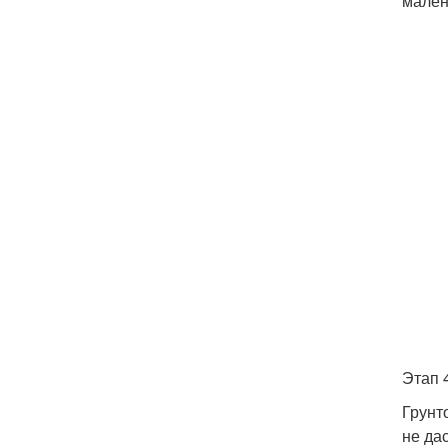
мален
Этап 
Грунт
не да