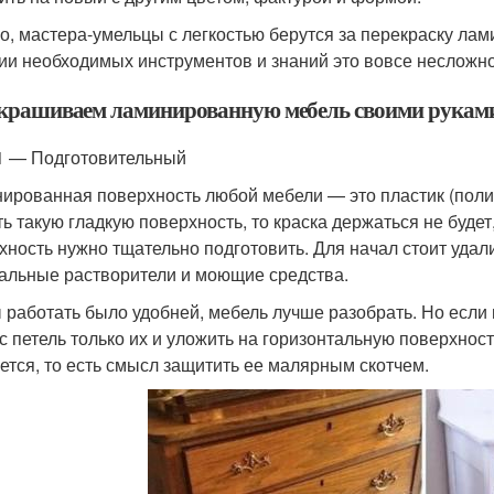
о, мастера-умельцы с легкостью берутся за перекраску ла
ии необходимых инструментов и знаний это вовсе несложно
крашиваем ламинированную мебель своими рукам
1 — Подготовительный
ированная поверхность любой мебели — это пластик (полив
ть такую гладкую поверхность, то краска держаться не буде
хность нужно тщательно подготовить. Для начал стоит удали
альные растворители и моющие средства.
 работать было удобней, мебель лучше разобрать. Но если
 с петель только их и уложить на горизонтальную поверхнос
ется, то есть смысл защитить ее малярным скотчем.