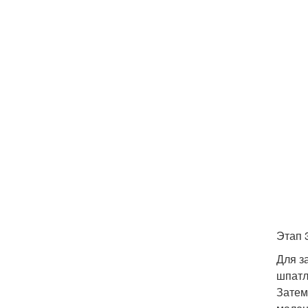
Этап 
Для з
шпатл
Затем