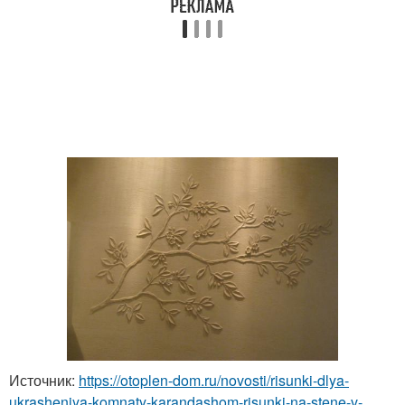
Источник:
https://otoplen-dom.ru/novosti/risunki-dlya-
ukrasheniya-komnaty-karandashom-risunki-na-stene-v-