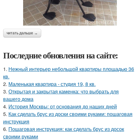
читать дальше →
Последние обновления на сайте:
1.
Нежный интерьер небольшой квартиры площадью 36
кв.
2.
Маленькая квартира - студия 19, 8 кв.
3.
Открытая и закрытая каменка: что выбрать для
вашего дома
4.
История Москвы: от основания до наших дней
5.
Как сделать брус из доски своими руками: пошаговая
инструкция
6.
Пошаговая инструкция: как сделать брус из досок
своими руками