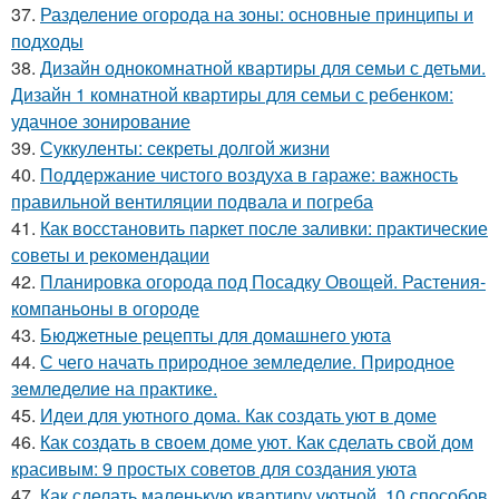
37.
Разделение огорода на зоны: основные принципы и
подходы
38.
Дизайн однокомнатной квартиры для семьи с детьми.
Дизайн 1 комнатной квартиры для семьи с ребенком:
удачное зонирование
39.
Суккуленты: секреты долгой жизни
40.
Поддержание чистого воздуха в гараже: важность
правильной вентиляции подвала и погреба
41.
Как восстановить паркет после заливки: практические
советы и рекомендации
42.
Планировка огорода под Посадку Овощей. Растения-
компаньоны в огороде
43.
Бюджетные рецепты для домашнего уюта
44.
С чего начать природное земледелие. Природное
земледелие на практике.
45.
Идеи для уютного дома. Как создать уют в доме
46.
Как создать в своем доме уют. Как сделать свой дом
красивым: 9 простых советов для создания уюта
47.
Как сделать маленькую квартиру уютной. 10 способов