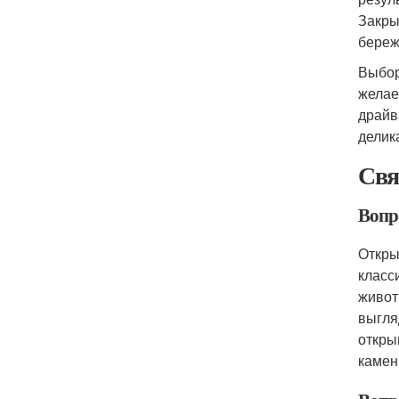
Закры
береж
Выбор
желае
драйв
делик
Свя
Вопр
Откры
класс
живот
выгля
откры
камен