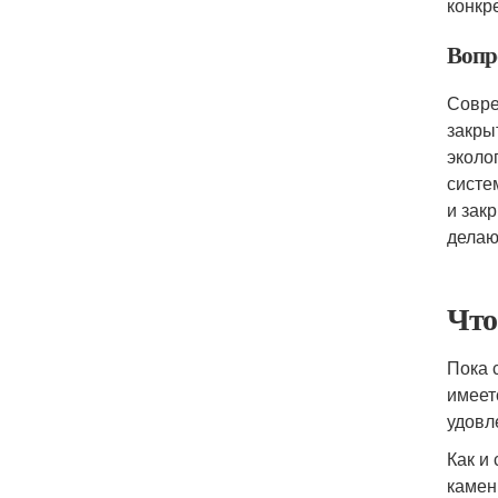
конкр
Вопр
Совре
закры
эколо
систе
и зак
делаю
Что
Пока 
имеет
удовл
Как и
камен