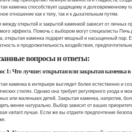
тая каменка способствует щадящему и долговременному пар
ное отношение как к телу, так и к дыхательным путям.
 между открытой и закрытой каменкой зависит от личных пр
мого эффекта. Помочь с выбором могут специалисты Печь.р
а, открытая каменка подарит мощный и насыщенный пар. Ес
атность и продолжительность воздействия, предпочтительне
занные вопросы и ответы:
ос 1: Что лучше: открытая или закрытая каменка в
тая каменка в интерьере выглядит более естественно и со
ических стилях. Однако она требует регулярного ухода и м
ных или маленьких детей. Закрытая каменка, напротив, бо
деть менее натурально. Выбор зависит от ваших приоритетов
вая variant лучше. Если же вы отдаете предпочтение безопа
ке.