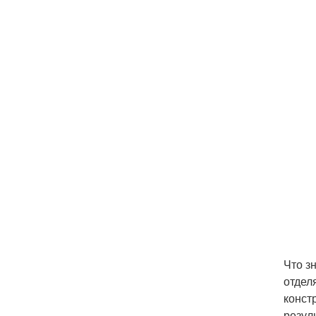
Что з
отдел
конст
резул