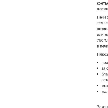
конта
влажн
Печи 
темпе
позво
или к
750°C
в печ
Плюсы
про
за 
бла
ост
мож
мал
Закры