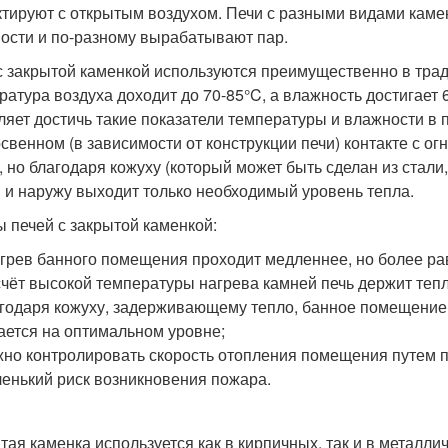
ктируют с открытым воздухом. Печи с разными видами кам
ости и по-разному вырабатывают пар.
с закрытой каменкой используются преимущественно в трад
ратура воздуха доходит до 70-85°C, а влажность достигает
ляет достичь такие показатели температуры и влажности в 
освенном (в зависимости от конструкции печи) контакте с ог
, но благодаря кожуху (который может быть сделан из стали
и и наружу выходит только необходимый уровень тепла.
 печей с закрытой каменкой:
грев банного помещения проходит медленнее, но более р
счёт высокой температуры нагрева камней печь держит тепл
годаря кожуху, задерживающему тепло, банное помещение 
ается на оптимальном уровне;
но контролировать скорость отопления помещения путем п
енький риск возникновения пожара.
тая каменка используется как в кирпичных, так и в металл