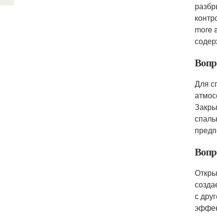
разбр
контр
more 
содер
Вопр
Для с
атмос
Закры
спаль
предп
Вопр
Откры
созда
с дру
эффек