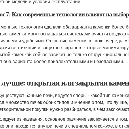
етной модели и условий эксплуатации.
ос 7: Как современные технологии влияют на выбо
менные технологии сделали оба варианта каменки более 
тые каменки могут оснащаться системами очистки воздуха 
гичными и удобными. Открытые каменки, в свою очередь, 
мами вентиляции и защитных экранов, которые минимизиру
рытой каменкой сейчас зависит не только от функциональнос
т оба варианта более привлекательными и безопасными.
 лучше: открытая или закрытая каме
существуют банные печи, ведутся споры - какой тип каменк
ся множество печек обоих типов и мнения о том, что лучше,
етворительной покупки нужно разбираться, в чём заключают
 следует из названия, основное различие заключается в том,
ке они находятся внутри печи в специальном кожухе, в откр