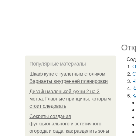
Отк
Сод
Популярные материалы
О
С
Шкаф купе с туалетным столиком.
Ч
Варианты внутренней планировки
К
Дизайн маленькой кухни 2 на 2
К
метра. Главные принципы, которым
стоит следовать
Секреты создания
функционального и эстетичного
огорода и сада: как разделить зоны