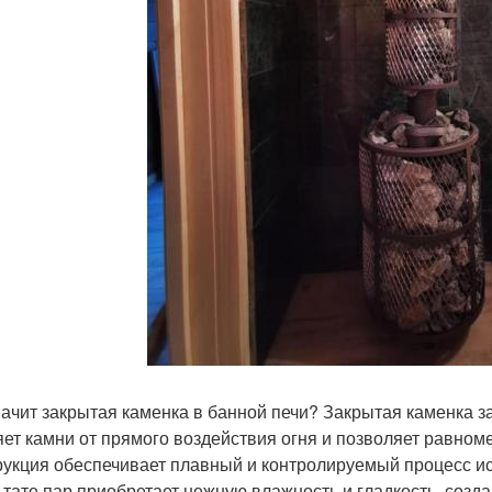
начит закрытая каменка в банной печи? Закрытая каменка 
яет камни от прямого воздействия огня и позволяет равноме
рукция обеспечивает плавный и контролируемый процесс ис
ьтате пар приобретает нежную влажность и гладкость, созд