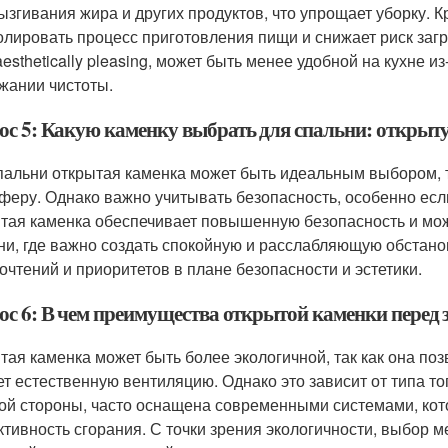
ызгивания жира и других продуктов, что упрощает уборку. К
олировать процесс приготовления пищи и снижает риск загр
aesthetically pleasing, может быть менее удобной на кухне 
жании чистоты.
ос 5: Какую каменку выбрать для спальни: откры
пальни открытая каменка может быть идеальным выбором, т
феру. Однако важно учитывать безопасность, особенно есл
тая каменка обеспечивает повышенную безопасность и мо
ни, где важно создать спокойную и расслабляющую обстано
очтений и приоритетов в плане безопасности и эстетики.
ос 6: В чем преимущества открытой каменки перед 
тая каменка может быть более экологичной, так как она п
ет естественную вентиляцию. Однако это зависит от типа то
гой стороны, часто оснащена современными системами, к
тивность сгорания. С точки зрения экологичности, выбор м