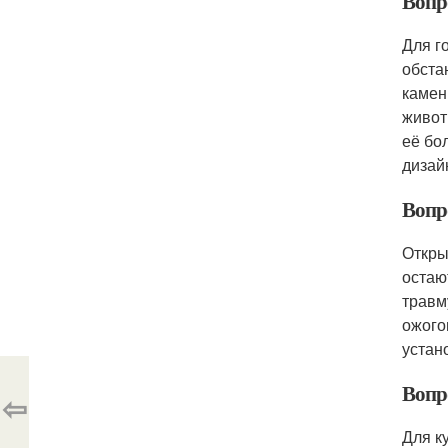
Вопр
Для г
обста
камен
живот
её бо
дизай
Вопр
Откры
остаю
травм
ожого
устан
Вопр
⇦
Для к