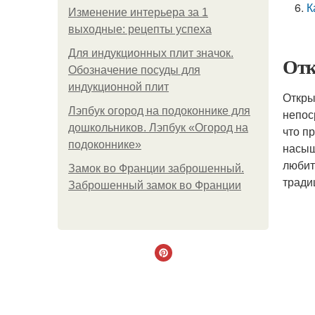
К
Изменение интерьера за 1
выходные: рецепты успеха
Для индукционных плит значок.
Отк
Обозначение посуды для
индукционной плит
Откры
Лэпбук огород на подоконнике для
непос
дошкольников. Лэпбук «Огород на
что п
подоконнике»
насыщ
любит
Замок во Франции заброшенный.
тради
Заброшенный замок во Франции