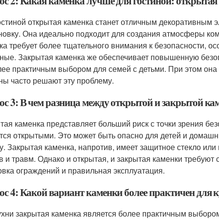
ос 2: Какая каменка лучше для гостиной: открытая
остиной открытая каменка станет отличным декоративным 
новку. Она идеально подходит для создания атмосферы ко
ка требует более тщательного внимания к безопасности, ос
ные. Закрытая каменка же обеспечивает повышенную безопас
лее практичным выбором для семей с детьми. При этом она
ны часто решают эту проблему.
ос 3: В чем разница между открытой и закрытой кам
тая каменка представляет больший риск с точки зрения безо
тся открытыми. Это может быть опасно для детей и домашн
у. Закрытая каменка, напротив, имеет защитное стекло или
в и травм. Однако и открытая, и закрытая каменки требуют 
овка ограждений и правильная эксплуатация.
ос 4: Какой вариант каменки более практичен для 
ухни закрытая каменка является более практичным выбором